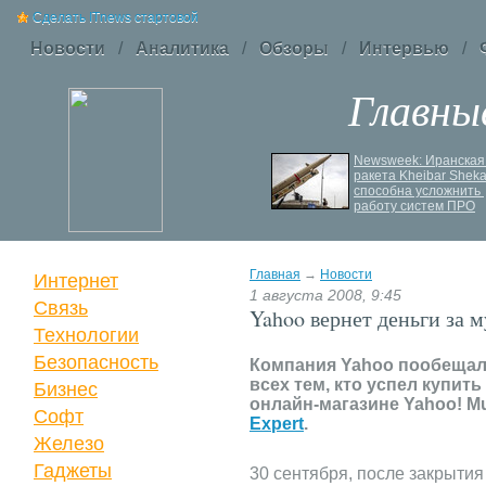
Сделать ITnews стартовой
Новости
/
Аналитика
/
Обзоры
/
Интервью
/
Главны
Російський удар 
Newsweek: Иранская 
знищив ключовий 
ракета Kheibar Sheka
склад Intertop Ukraine
способна усложнить 
работу систем ПРО
Главная
→
Новости
Интернет
1 августа 2008, 9:45
Связь
Yahoo вернет деньги за 
Технологии
Безопасность
Компания Yahoo пообещал
всех тем, кто успел купи
Бизнес
онлайн-магазине Yahoo! Mu
Софт
Expert
.
Железо
Гаджеты
30 сентября, после закрытия