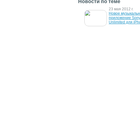
Новости по теме
30 сентября 2025 г.
23 мая 2012 г.
YouTube выплатит Трампу 
Новое музыкальн
$24,5 млн компенсации за 
приложение Sony 
блокировку аккаунта
Unlimited для iP
2 сентября 2010 г.
6 июля 2009 г.
Новый сервис потоковой 
MCS Music подала
музыки Sony Music 
на Microsoft, Yaho
Unlimited - к концу года
Networks
4 февраля 2008 г.
12 января 2008 г.
Rhapsody America возьмет 
Amazon предлага
на себя управление 
музыку от крупне
Yahoo Music
лейблов без DR
5 февраля 2007 г.
Музыкальные интернет-
магазины собираются 
отказаться от DRM