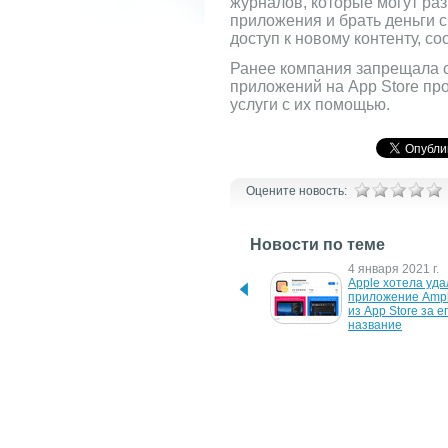
журналов, которые могут ра
приложения и брать деньги с
доступ к новому контенту, с
Ранее компания запрещала 
приложений на App Store про
услуги с их помощью.
Оцените новость:
Новости по теме
9 июня 2021 г.
4 января 2021 г.
Apple расширит 
Apple хотела уда
возможности для 
приложение Amph
продвижения приложений 
из App Store за ег
в App Store
название
22 февраля 2011 г.
7 января 2011 г.
Apple запускает сервис 
Компания Apple 
подписки в App Store
открывает App Sto
Mac