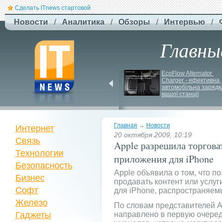
Сделать ITnews стартовой
Новости
/
Аналитика
/
Обзоры
/
Интервью
/
Главны
США збільшують 
EcoFlow Alternator 
виробництво ракет для 
Charger - ефективна 
Patriot
автомобільна зарядка
вашої станції
Главная
→
Новости
Интернет
20 октября 2009, 10:19
Связь
Apple разрешила торгова
Технологии
приложения для iPhone
Безопасность
Apple объявила о том, что п
Бизнес
продавать контент или услу
Софт
для iPhone, распространяемы
Железо
По словам представителей A
Гаджеты
направлено в первую очередь