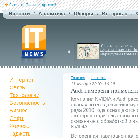
Сделать ITnews стартовой
Новости
/
Аналитика
/
Обзоры
/
Интервью
/
Jetstar запроваджує 
У Празі запустили 
плату за ручну поклажу
серію міських квестів 
маршрутами трамваї
Главная
→
Новости
Интернет
11 января 2010, 16:28
Связь
Audi намерена применят
Технологии
Компании NVIDIA и Audi рас
Безопасность
планах по его дальнейшему
Бизнес
ряда 2010 года оснащаются 
автопроизводитель скромно 
Софт
связанные с обработкой и в
Железо
NVIDIA.
Гаджеты
Встроенная навигационная 