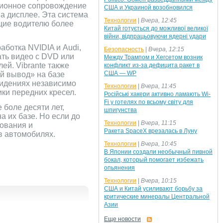
ационное сопровождение
США и Украиной возобновился
а дисплее. Эта система
Технологии
|
Вчера, 12:45
щие водителю более
Китай готується до можливої великої
війни, відпрацьовуючи ядерні удари
ботка NVIDIA и Audi,
Безопасность
|
Вчера, 12:15
ть видео с DVD или
Между Трампом и Хегсетом возник
ей. Vibrante также
конфликт из-за дефицита ракет в
США — WP
й вывод» на базе
сидениях независимо
Технологии
|
Вчера, 11:45
ики передних кресел.
Російські хакери активно ламають Wi-
Fi у готелях по всьому світу для
боле десяти лет,
шпигунства
 их базе. Но если до
Технологии
|
Вчера, 11:15
ования и
Ракета SpaceX врезалась в Луну
в автомобилях.
Технологии
|
Вчера, 10:45
В Японии создали необычный пивной
бокал, который помогает избежать
опьянения
Технологии
|
Вчера, 10:15
США и Китай усиливают борьбу за
критические минералы Центральной
Азии
Еще новости