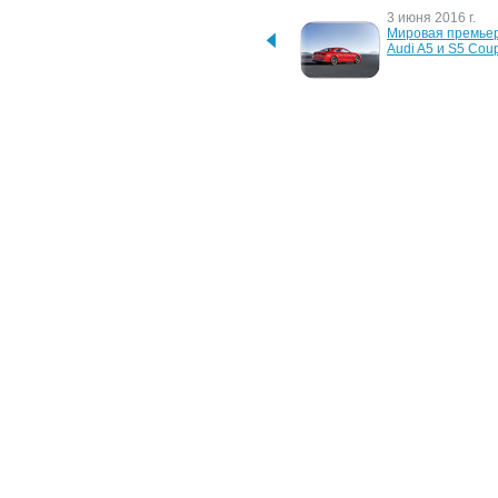
15 июля 2016 г.
3 июня 2016 г.
Audi обновляет 
Мировая премьер
модельный ряд 
Audi A5 и S5 Cou
двигателей для Audi Q7
20 апреля 2007 г.
18 октября 2006 г
Audi превратила A6 в 
Audi готовит саму
кинотеатр
быструю версию 