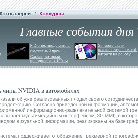
Фотогалереи
/
Конкурсы
Главные события дня
F-
Drones представила 
Siri може стати 
платною через високі 
бюджетный дрон F-
в
витрати на роботу ІІ
Сaptain, который 
преодолевает 100 км
ь чипы NVIDIA в автомобилях
сказали об уже реализованных плодах своего сотрудничест
 продолжению. Согласно приведенной информации, автомоб
фирменной информационно-развлекательной системой треть
называет мультимедийным интерфейсом, 3G MMI), в которо
ыводом визуальной информации, реализованы на базе гра
система поддерживает отображение трехмерной топографи