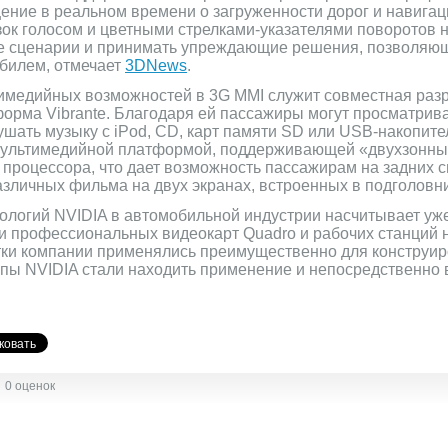
щение в реальном времени о загруженности дорог и навиг
ок голосом и цветными стрелками-указателями поворотов н
е сценарии и принимать упреждающие решения, позволяю
билем, отмечает
3DNews
.
имедийных возможностей в 3G MMI служит совместная разра
рма Vibrante. Благодаря ей пассажиры могут просматрива
шать музыку с iPod, CD, карт памяти SD или USB-накопител
 мультимедийной платформой, поддерживающей «двухзонны
 процессора, что дает возможность пассажирам на задних 
различных фильма на двух экранах, встроенных в подголовн
ологий NVIDIA в автомобильной индустрии насчитывает уже 
и профессиональных видеокарт Quadro и рабочих станций на
тки компании применялись преимущественно для конструир
ипы NVIDIA стали находить применение и непосредственно 
0 оценок