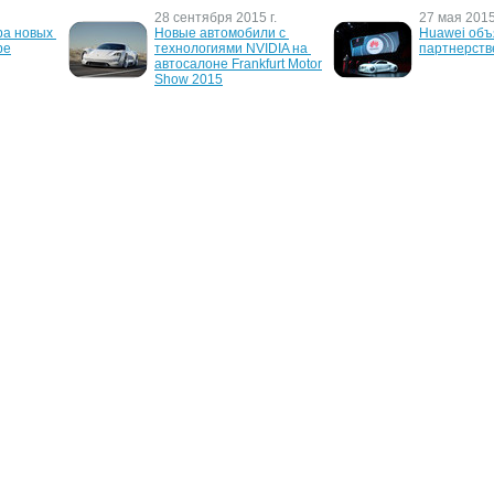
28 сентября 2015 г.
27 мая 2015 
а новых 
Новые автомобили с 
Huawei объя
pе
технологиями NVIDIA на 
партнерстве
автосалоне Frankfurt Motor 
Show 2015
.
13 октября 2006 г.
21 августа 2
ю 
Audi R8 получила 
Audi пришл
A6
громогласную аудио-
телефоны
систему