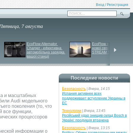
Вход / Регистрация
поиск...
Пятница, 7 августа
EcoFlow Alternator 
EcoFlow готує анонс 
Charger - ефективна 
нової серії станцій - 
автомобільна зарядка 
STREAM 5000
вашої станції
Последние новости
Безопасность
|
Вчера, 14:15
Испания активнее всех
ва и масштабных
поддерживает вступление Украины в
или Audi модельного
ЕС
его поколения (то, что
Технологии
|
Вчера, 13:45
й все функции,
Російський удар знищив склад Bosch в
фических процессоров
Україні: продукція втрачена
Безопасность
|
Вчера, 13:15
ческой информации о
Politico: Обмен разведданными между