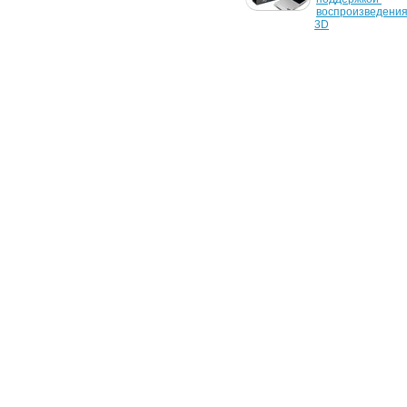
и Дары смерти" в 
воспроизведения 
комплекте с аудио-видео 
3D
техникой с поддержкой
9 июня 2010 г.
8 июня 2010 г.
Toshiba Satellite A665: 
Ноутбук Toshiba 
ноутбук с Blu-ray 3D для 
поддерживает фи
Европы
3D Blu-ray
18 декабря 2009 г.
10 декабря 2009 г
BDA финализировала 
NVIDIA устроила 
спецификации Blu-ray 3D 
Blu-ray фильма
видео
4 сентября 2009 г.
Blu-ray будет 
поддерживать 3D