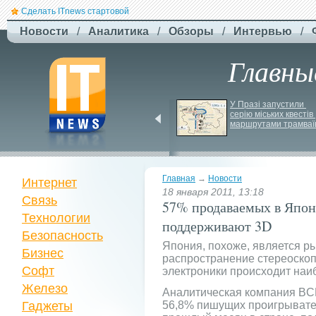
Сделать ITnews стартовой
Новости
/
Аналитика
/
Обзоры
/
Интервью
/
Главны
F-
Drones представила 
У Празі запустили 
серію міських квестів 
бюджетный дрон F-
маршрутами трамваї
Сaptain, который 
преодолевает 100 км
Главная
→
Новости
Интернет
18 января 2011, 13:18
Связь
57% продаваемых в Япон
Технологии
поддерживают 3D
Безопасность
Япония, похоже, является р
Бизнес
распространение стереоскоп
Софт
электроники происходит наи
Железо
Аналитическая компания BCN
Гаджеты
56,8% пишущих проигрывател