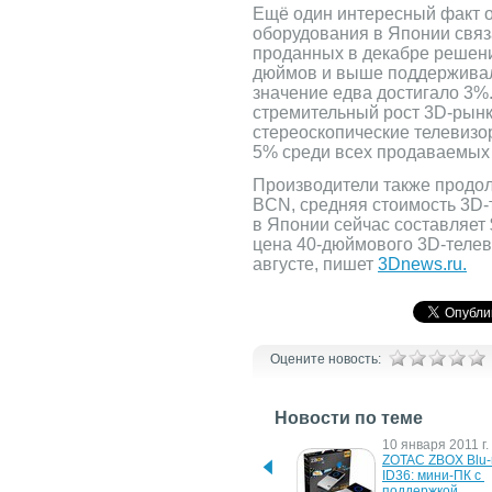
Ещё один интересный факт о
оборудования в Японии связ
проданных в декабре решени
дюймов и выше поддерживал
значение едва достигало 3%
стремительный рост 3D-рынк
стереоскопические телевизо
5% среди всех продаваемых 
Производители также продо
BCN, средняя стоимость 3D-
в Японии сейчас составляет 
цена 40-дюймового 3D-телев
августе, пишет
3Dnews.ru.
Оцените новость:
Новости по теме
14 декабря 2011 г.
10 января 2011 г.
Предложение от Sony: 
ZOTAC ZBOX Blu-r
кинодиски Blu-ray 3D Disc 
ID36: мини-ПК с 
с фильмом "Гарри Поттер 
поддержкой 