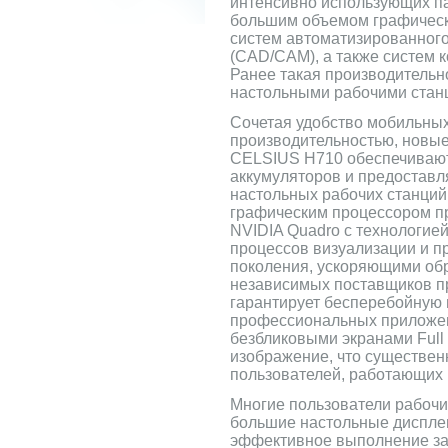
интенсивно использующих па
большим объемом графически
систем автоматизированного
(CAD/CAM), а также систем 
Ранее такая производительн
настольными рабочими стан
Сочетая удобство мобильных
производительностью, новы
CELSIUS H710 обеспечивают
аккумуляторов и предостав
настольных рабочих станци
графическим процессором п
NVIDIA Quadro с технологие
процессов визуализации и пр
поколения, ускоряющими об
независимых поставщиков п
гарантирует бесперебойную 
профессиональных приложе
безбликовыми экранами Full
изображение, что существе
пользователей, работающих 
Многие пользователи рабочи
большие настольные диспле
эффективное выполнение за