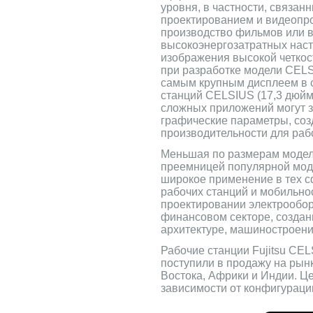
уровня, в частности, связа
проектированием и видеопр
производство фильмов или в
высокоэнергозатратных наст
изображения высокой четкост
при разработке модели CELS
самым крупным дисплеем в 
станций CELSIUS (17,3 дюйм
сложных приложений могут 
графические параметры, со
производительности для раб
Меньшая по размерам модел
преемницей популярной мо
широкое применение в тех с
рабочих станций и мобильност
проектировании электрообор
финансовом секторе, создан
архитектуре, машиностроени
Рабочие станции Fujitsu CE
поступили в продажу на рын
Востока, Африки и Индии. Ц
зависимости от конфигурации