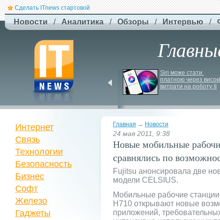
Сделать ITnews стартовой
Новости
/
Аналитика
/
Обзоры
/
Интервью
/
Главны
Російський удар 
Siri може стати 
знищив ключовий 
платною через високі
склад Intertop Ukraine
витрати на роботу ІІ
Главная
→
Новости
Интернет
24 мая 2011, 9:38
Связь
Новые мобильные рабочие
Технологии
сравнялись по возможно
Безопасность
Fujitsu анонсировала две н
Бизнес
модели CELSIUS.
Софт
Мобильные рабочие станци
Железо
H710 открывают новые возм
Гаджеты
приложений, требовательных