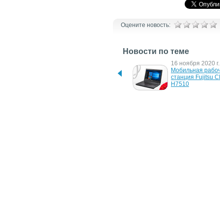
Оцените новость:
Новости по теме
11 июня 2021 г.
16 ноября 2020 г.
Fujitsu получила 
Мобильная рабоч
сертификаты 
станция Fujitsu C
совместимости с 
H7510
КОМПАС-3D для станций 
CELSIUS
11 октября 2017 г.
25 мая 2017 г.
Fujitsu представляет 
Новые рабочие с
новые рабочие станции 
Fujitsu CELSIUS
CELSIUS
10 октября 2011 г.
16 апреля 2009 г.
Fujitsu Premium Selection: 
Fujitsu выпустила
новая подборка 
рабочие станции 
конфигураций ноутбуков 
линейке CELSIU
LIFEBOOK
6 сентября 2005 г.
Fujitsu Siemens Computers 
выпустила новую линию 
рабочих станций с 