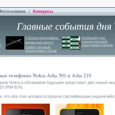
Фотогалереи
/
Конкурсы
Главные события дня
F-
Drones представила 
Російський удар 
знищив ключовий 
бюджетный дрон F-
в
склад Intertop Ukraine
Сaptain, который 
преодолевает 100 км
ых телефонах Nokia Asha 501 и Asha 210
ания Nokia в обозримом будущем представит две новые мод
10 (RM-924).
м, что оба этих аппарата прошли сертификацию индонезийс