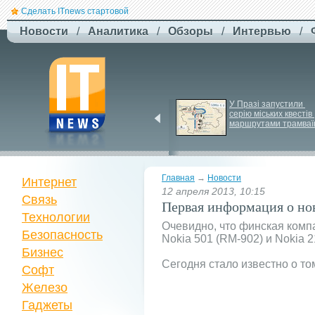
Сделать ITnews стартовой
Новости
/
Аналитика
/
Обзоры
/
Интервью
/
ЗСУ здійснили перший 
У Празі запустили 
повітряний штурм за 
серію міських квестів 
участю роботів
маршрутами трамваї
Главная
→
Новости
Интернет
12 апреля 2013, 10:15
Связь
Первая информация о нов
Технологии
Очевидно, что финская комп
Безопасность
Nokia 501 (RM-902) и Nokia 2
Бизнес
Сегодня стало известно о то
Софт
Железо
Гаджеты