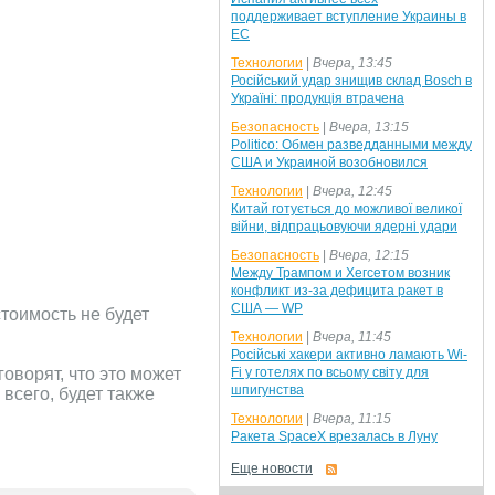
поддерживает вступление Украины в
ЕС
Технологии
|
Вчера, 13:45
Російський удар знищив склад Bosch в
Україні: продукція втрачена
Безопасность
|
Вчера, 13:15
Politico: Обмен разведданными между
США и Украиной возобновился
Технологии
|
Вчера, 12:45
Китай готується до можливої великої
війни, відпрацьовуючи ядерні удари
Безопасность
|
Вчера, 12:15
Между Трампом и Хегсетом возник
конфликт из-за дефицита ракет в
США — WP
стоимость не будет
Технологии
|
Вчера, 11:45
Російські хакери активно ламають Wi-
оворят, что это может
Fi у готелях по всьому світу для
шпигунства
всего, будет также
Технологии
|
Вчера, 11:15
Ракета SpaceX врезалась в Луну
Еще новости