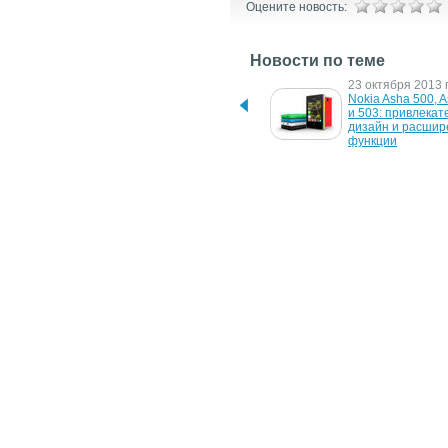
Оцените новость:
Новости по теме
28 апреля 2014 г.
23 октября 2013 г
Asha 230, 500, 501, 502 и 
Nokia Asha 500, A
503 получили обновление 
и 503: привлекат
Asha 1.4
дизайн и расшир
функции
4 июня 2013 г.
31 мая 2013 г.
Музыкальный сервис 
Nokia реализовал
Nokia Music "придет" и на 
поддержку Mail for
Nokia Asha
Exchange на неск
новых Asha