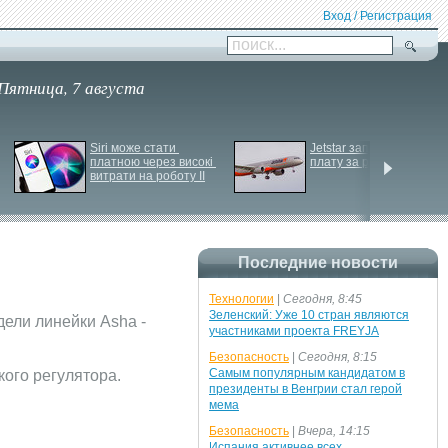
Вход / Регистрация
поиск...
Пятница, 7 августа
Siri може стати 
Jetstar запроваджує 
платною через високі 
плату за ручну поклажу
витрати на роботу ІІ
Последние новости
Технологии
|
Сегодня, 8:45
Зеленский: Уже 10 стран являются
ели линейки Asha -
участниками проекта FREYJA
Безопасность
|
Сегодня, 8:15
Самым популярным кандидатом в
кого регулятора.
президенты в Венгрии стал герой
мема
Безопасность
|
Вчера, 14:15
Испания активнее всех