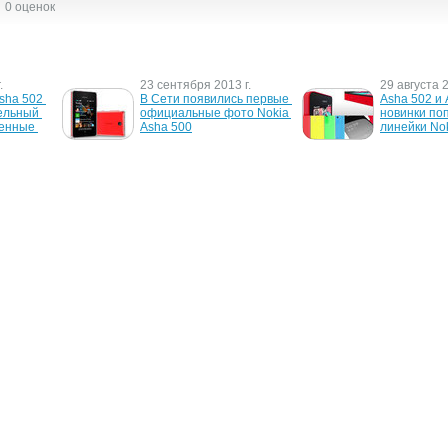
0 оценок
.
23 сентября 2013 г.
29 августа 2
sha 502 
В Сети появились первые 
Asha 502 и 
ельный 
официальные фото Nokia 
новинки по
енные 
Asha 500
линейки No
15 мая 2013 г.
25 апреля 2
а 
Nokia представляет Nokia 
Состоялся 
 
Asha 501
телефона N
ольких 