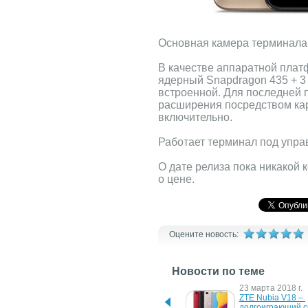
Основная камера терминала 
В качестве аппаратной плат
ядерный Snapdragon 435 + 3
встроенной. Для последней
расширения посредством кар
включительно.
Работает терминал под управ
О дате релиза пока никакой ко
о цене.
Оцените новость:
Новости по теме
16 марта 2021 г.
23 марта 2018 г.
ZTE объявляет о старте 
ZTE Nubia V18 – 
продаж Nubia Play 5G в 
долгоиграющий с