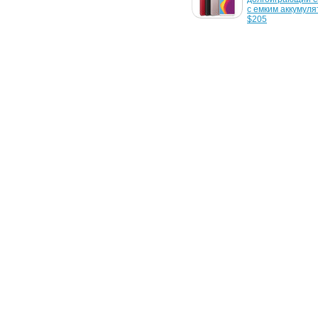
Украине
с емким аккумуля
$205
6 июня 2017 г.
23 марта 2017 г.
Состоялся официальный 
Официально пред
анонс флагманского ZTE 
смартфон ZTE nub
nubia Z17
Lite
19 октября 2015 г.
18 мая 2015 г.
Начались продажи 
ZTE Nubia Z9 дос
премиального ZTE Nubia 
для заказа на 
Z9 Special Edition
международном 
19 марта 2014 г.
Смартфон ZTE Nubia X6 
получит 75MP камеру