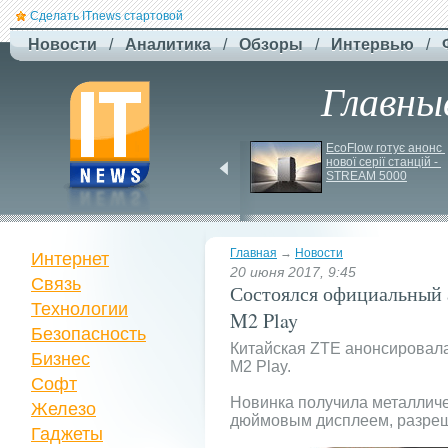
Сделать ITnews стартовой
Новости
/
Аналитика
/
Обзоры
/
Интервью
/
Главны
F-
Drones представила 
EcoFlow готує анонс 
нової серії станцій - 
бюджетный дрон F-
STREAM 5000
Сaptain, который 
преодолевает 100 км
Главная
→
Новости
Интернет
20 июня 2017, 9:45
Связь
Состоялся официальный 
Технологии
M2 Play
Безопасность
Китайская ZTE анонсировала
Бизнес
M2 Play.
Софт
Новинка получила металличес
Железо
дюймовым дисплеем, разреш
Гаджеты