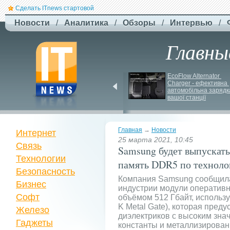
Сделать ITnews стартовой
Новости
/
Аналитика
/
Обзоры
/
Интервью
/
Главны
Siri може стати 
EcoFlow Alternator 
платною через високі 
Charger - ефективна 
витрати на роботу ІІ
автомобільна зарядка
вашої станції
Главная
→
Новости
Интернет
25 марта 2021, 10:45
Связь
Samsung будет выпускат
Технологии
память DDR5 по технол
Безопасность
Компания Samsung сообщила
Бизнес
индустрии модули оператив
Софт
объёмом 512 Гбайт, использ
K Metal Gate), которая пред
Железо
диэлектриков с высоким зна
Гаджеты
константы и металлизирован