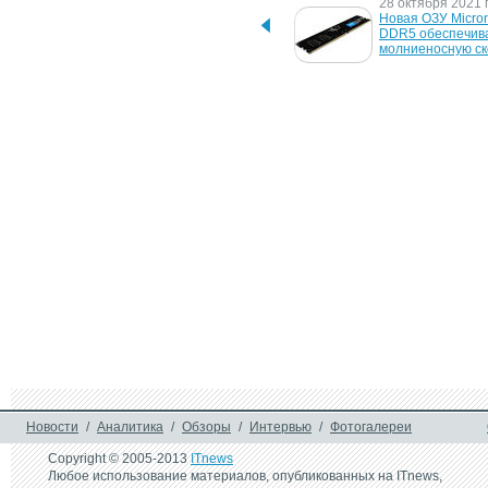
29 октября 2021 г.
28 октября 2021 г
Kingston представила 
Новая ОЗУ Micron 
модули памяти FURY 
DDR5 обеспечива
Beast DDR5 с частотой до 
молниеносную ск
5200 МГц
25 марта 2013 г.
8 мая 2012 г.
Samsung представляет 
Новый четырехъ
восьмиядерный 
процессор Samsu
процессор Exynos 5 Octa 
Exynos – основа д
для нового поколения 
смартфонов и пл
мобильных устройств
следующего поко
10 ноября 2010 г.
7 октября 2009 г.
ARM оптимизировала 
ARM и Globalfound
Cortex-A9 для 32-
создадут SoC по 
нанометровой технологии
технологии 28-н
14 декабря 2005 г.
Samsung начинает выпуск 
8 Гб серверных модулей 
памяти
Новости
/
Аналитика
/
Обзоры
/
Интервью
/
Фотогалереи
Copyright © 2005-2013
ITnews
Любое использование материалов, опубликованных на ITnews,