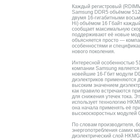
Каждый регистровый (RDIMM
Samsung DDR5 объёмом 512
двумя 16-гигабитными восьм
Hi) объёмом 16 Гбайт кажды
сообщает максимальную скор
поддерживают её новые моду
объясняется просто — компа
особенностями и специфика
нового поколения.
Интересной особенностью 5
компании Samsung является т
новейшие 16-Гбит модули D
диэлектриков применяются д
высоким значением диэлектр
как правило встречаются при
для снижения утечек тока. Э
использует технологию HKMG
она начала применять её пр
высокоскоростных модулей
По словам производителя, б
энергопотребления самих м
диэлектрический слой HKMG