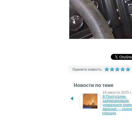
Оцените новость:
Новости по теме
28 августа 2025 г.
18 августа 2025 г.
Українці за 3 роки 
В Португалии 
поповнили бюджет 
зафиксировали 
Польщі майже на $28 
уникальное прир
млрд
явление — огнен
торнадо
25 апреля 2025 г.
27 июня 2024 г.
Втричі більше українців 
Міноборони допус
обмежили доступ до 
експлуатації майж
азартних ігор
зразків бронетех