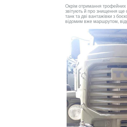
Окрім отримання трофейних 
звітують й про знищення ще о
танк та дві вантажівки з бо
відомим вже маршрутом, відк