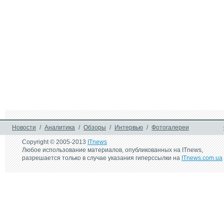
16 ноября 2023 г.
5 декабря 2011 г.
Німецька Rheinmetall 
МТС ускоряет "То
поставить Україні більше 
модемами по 1 г
30 броньованих машин у 
2024 році
30 марта 2010 г.
МТС продлевает сроки 
подключения на 
популярный тариф 
"Торнадо" с модемами по 
1 гривне
Новости
/
Аналитика
/
Обзоры
/
Интервью
/
Фотогалереи
Copyright © 2005-2013
ITnews
Любое использование материалов, опубликованных на ITnews,
разрешается только в случае указания гиперссылки на
ITnews.com.ua