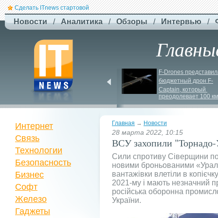
Сделать ITnews стартовой
Новости
/
Аналитика
/
Обзоры
/
Интервью
/
Главны
Jetstar запроваджує 
F-
Drones представила
плату за ручну поклажу
бюджетный дрон F-
Сaptain, который 
преодолевает 100 км
Главная
→
Новости
Интернет
28 марта 2022, 10:15
Связь
ВСУ захопили "Торнадо-
Технологии
Сили спротиву Сіверщини п
Безопасность
новими броньованими «Урала
Бизнес
вантажівки влетіли в копієчк
2021-му і мають незначний пр
Софт
російська оборонна промисло
Железо
України.
Гаджеты