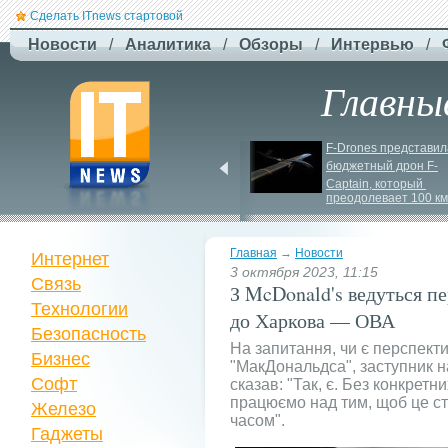
Сделать ITnews стартовой
Новости
/
Аналитика
/
Обзоры
/
Интервью
/
Главны
EcoFlow Alternator 
F-
Drones представила
Charger - ефективна 
бюджетный дрон F-
автомобільна зарядка 
Сaptain, который 
вашої станції
преодолевает 100 км
Главная
→
Новости
Интернет
3 октября 2023, 11:15
Связь
З McDonald's ведуться п
Технологии
до Харкова — ОВА
Безопасность
На запитання, чи є перспек
Бизнес
"МакДональдса", заступник н
Софт
сказав: "Так, є. Без конкретн
працюємо над тим, щоб це с
Железо
часом".
Гаджеты