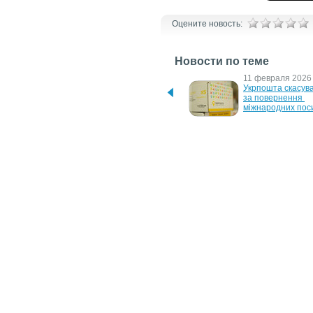
Оцените новость:
Новости по теме
29 июня 2026 г.
11 февраля 2026 
В Україні офіційно 
Укрпошта скасува
стартувала державна 
за повернення 
платформа для 
міжнародних пос
повернення громадян
5 октября 2023 г.
21 сентября 2023 
Харківщина готова майже 
На Харківщині 
на 100% до 
завершується під
опалювального сезону – 
до опалювальног
Олег Синєгубов
11 сентября 2023 г.
29 июня 2023 г.
Харків має втримати 
На случай подрыв
звання IT-столиці – Євген 
в  Запорожье нач
Іванов
спецучения, – О
7 сентября 2022 г.
Черниговская громада 
требует отстранить главу 
ОВА Чауса