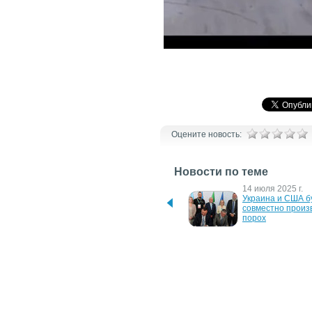
Оцените новость:
Новости по теме
16 января 2026 г.
14 июля 2025 г.
PTM-K2N: російська 
Украина и США бу
протитанкова "міна-дроп" 
совместно произв
для дронової війни
порох
29 ноября 2024 г.
2 июля 2024 г.
Політичний трилер 
Українців атакуют
Смерть Путіна вийде в 
ядовиті павуки
українських кінотеатрах