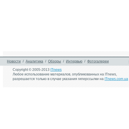
11 декабря 2023 г.
13 февраля 2023 
В мире ожидается 
120-мм міна – пе
глобальный дефицит 
продукт спільного
пороха
виробництва з кр
членом НАТО
2 октября 2014 г.
"Добре бачу" и "Перша 
мобільна допомога" от 
"Киевстар" доступны на 
трех языках
Новости
/
Аналитика
/
Обзоры
/
Интервью
/
Фотогалереи
Copyright © 2005-2013
ITnews
Любое использование материалов, опубликованных на ITnews,
разрешается только в случае указания гиперссылки на
ITnews.com.ua