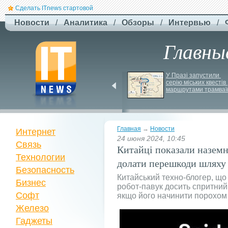
Сделать ITnews стартовой
Новости
/
Аналитика
/
Обзоры
/
Интервью
/
Главны
Jetstar запроваджує 
У Празі запустили 
плату за ручну поклажу
серію міських квестів 
маршрутами трамваї
Главная
→
Новости
Интернет
24 июня 2024, 10:45
Связь
Китайці показали наземн
Технологии
долати перешкоди шляху
Безопасность
Китайський техно-блогер, що 
Бизнес
робот-павук досить спритний,
Софт
якщо його начинити порохом
Железо
Гаджеты