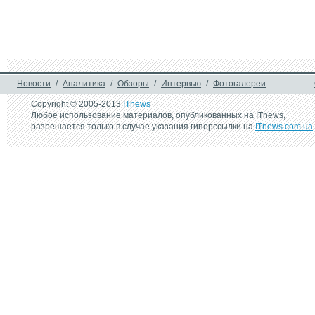
23 августа 2005 г.
Японцы изобрели... дверь
Новости
/
Аналитика
/
Обзоры
/
Интервью
/
Фотогалереи
Copyright © 2005-2013
ITnews
Любое использование материалов, опубликованных на ITnews,
разрешается только в случае указания гиперссылки на
ITnews.com.ua