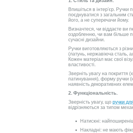
1. Стиль та дизайн.
Впишіться в інтер'єр. Ручки 
поєднуватися з загальним с
його, а не суперечачи йому.
Визначтеся, чи віддаєте ви 
оздобленню, чи вам більше п
сучасні дизайни.
Ручки виготовляються з різни
(латунь, нержавіюча сталь, ал
Кожен матеріал має свої візу
властивості.
Зверніть увагу на покриття 
патинування), форму ручки (н
наявність декоративних елем
2. Функціональність.
Зверність увагу, що
ручки дл
відрізняються за типом меха
Натискні: найпоширеніш
Накладні: не мають фік