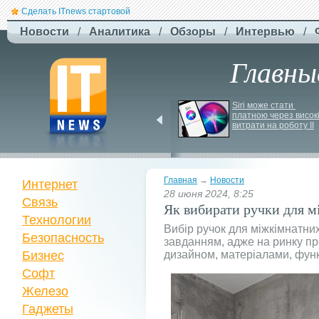
Сделать ITnews стартовой
Новости
/
Аналитика
/
Обзоры
/
Интервью
/
Главны
EcoFlow готує анонс 
Siri може стати 
нової серії станцій - 
платною через високі
STREAM 5000
витрати на роботу ІІ
Главная
→
Новости
Интернет
28 июня 2024, 8:25
Связь
Як вибирати ручки для м
Технологии
Вибір ручок для міжкімнатни
Безопасность
завданням, адже на ринку пр
Бизнес
дизайном, матеріалами, функ
Софт
Железо
Гаджеты