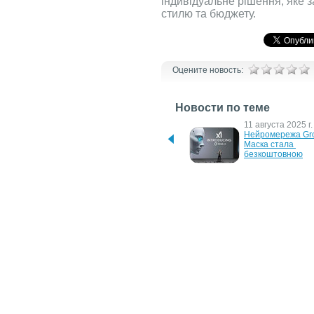
індивідуальне рішення, яке 
стилю та бюджету.
Оцените новость:
Новости по теме
15 июля 2026 г.
11 августа 2025 г.
Нові "Герань-3" та 
Нейромережа Gro
"Герань-4" стають 
Маска стала 
складним завданням для 
безкоштовною
української ППО
15 мая 2025 г.
24 февраля 2025 
Чим відрізняються різні 
Вдосконалені гейм
типи ручок: короткий гайд 
столи від Cougar
для покупця
3 декабря 2012 г.
14 марта 2011 г.
В Украине представлен 
Украина в десятке
холодильник LG "Дверь-в-
активистов европ
двери"
"Недели открытых
в Интернет"