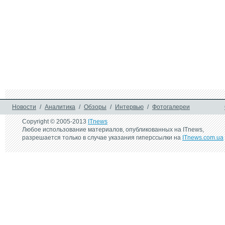
Новости
/
Аналитика
/
Обзоры
/
Интервью
/
Фотогалереи
Copyright © 2005-2013
ITnews
Любое использование материалов, опубликованных на ITnews,
разрешается только в случае указания гиперссылки на
ITnews.com.ua