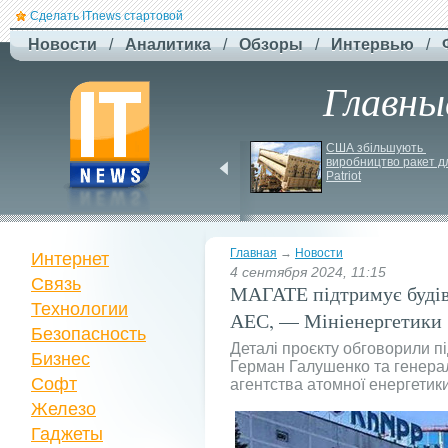
Сделать ITnews стартовой
Новости
/
Аналитика
/
Обзоры
/
Интервью
/
Главны
EcoFlow готує анонс 
США збільшують 
нової серії станцій - 
виробництво ракет дл
STREAM 5000
Patriot
Главная
→
Новости
Интернет
4 сентября 2024, 11:15
Связь
МАГАТЕ підтримує буді
Технологии
АЕС, — Мініенергетики
Безопасность
Деталі проєкту обговорили під
Бизнес
Герман Галушенко та генера
Софт
агентства атомної енергетик
Железо
Гаджеты