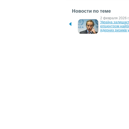
Новости по теме
17 марта 2026 г.
2 февраля 2026 г
Італія може повернути 
Україна залишаєт
атомну енергетику після 
епіцентром найбі
майже 40 років заборони
ядерних ризиків у
4 июня 2025 г.
13 ноября 2024 г.
Перезапуск ЗАЕС наразі 
Україна планує 
неможливий, — Гроссі
побудувати вітров
електростанції 
потужністю близь
мегават
1 ноября 2024 г.
10 апреля 2023 г.
Украина проводит 
Україна відновлює
испытания роя дронов
електроенергії
5 августа 2022 г.
МАГАТЕ більше не 
контролює ЗАЕС: ядерна 
безпека залишається під 
загрозою