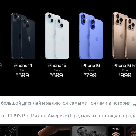
 большой дисплей и являются самыми тонкими в истории, 
 от 1199$ Pro Max.( в Америке) Предзаказ в пятницу, в прод