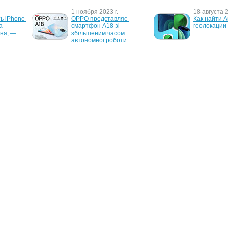
1 ноября 2023 г.
18 августа 2
ь iPhone 
OPPO представляє 
Как найти А
 
смартфон A18 зі 
геолокации
ня, — 
збільшеним часом 
автономної роботи
13 сентября 2017 г.
14 ноября 2
: 
AirPower заряжает 
Apple начне
 
одновременно iPhone X, 
производст
ple 
Apple Watch и AirPods без 
AirPods в с
проводов
месяце
О проекте