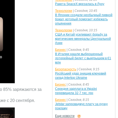
Ракета SpaceX врезалась в Луну
Технологии
|
Сегодня, 10:45
В Японии создали необычный пивной
бокал, который помогает избежать
опьянения
Технологии
|
Сегодня, 10:15
США и Китай усиливают борьбу за
критические минералы Центральной
Азии
Бизнес
|
Сегодня, 9:45
В Италии нашли выброшенный
лотерейный билет с выигрышем в €1
млн
Безопасность
|
Сегодня, 9:15
Російський удар знищив ключовий
склад Intertop Ukraine
Бизнес
|
Сегодня, 8:45
Середня зарплата в Україні
до 85% заряжаются за
перевищила 32,7 тис. грн
Бизнес
|
Сегодня, 8:15
аже с 20 сентября.
Jetstar запроваджує плату за ручну
поклажу
Еще новости