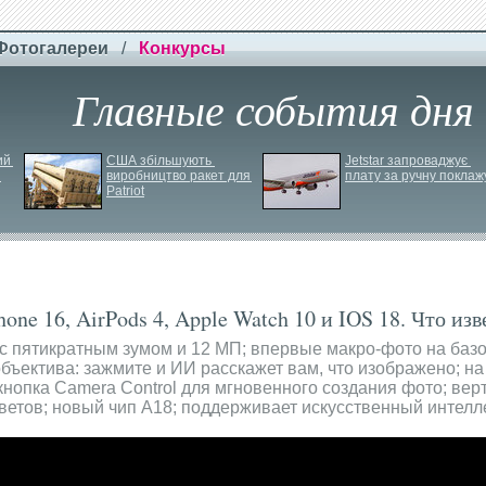
Фотогалереи
/
Конкурсы
Главные события дня
й 
США збільшують 
Jetstar запроваджує 
виробництво ракет для 
плату за ручну поклаж
Patriot
one 16, AirPods 4, Apple Watch 10 и IOS 18. Что изв
П с пятикратным зумом и 12 МП; впервые макро-фото на баз
 объектива: зажмите и ИИ расскажет вам, что изображено; н
 кнопка Camera Control для мгновенного создания фото; ве
цветов; новый чип A18; поддерживает искусственный интелле