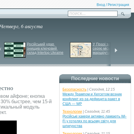
Вход / Регистрация
поиск...
Четверг, 6 августа
Російський удар 
У Празі запустили 
у
знищив ключовий 
серію міських квестів 
склад Intertop Ukraine
маршрутами трамваїв
Последние новости
естно
Безопасность
|
Сегодня, 12:15
Между Трампом и Хегсетом возник
овом айфоне; кнопка
конфликт из-за дефицита ракет в
а 30% быстрее, чем 15-й
США — WP
ртикальный модуль
Технологии
|
Сегодня, 11:45
кт.
Російські хакери активно ламають Wi-
Fi у готелях по всьому світу для
шпигунства
Технологии
|
Сегодня, 11:15