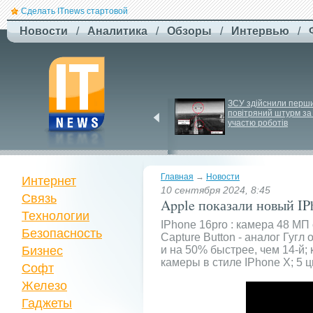
Сделать ITnews стартовой
Новости
/
Аналитика
/
Обзоры
/
Интервью
/
Siri може стати 
ЗСУ здійснили перши
платною через високі 
повітряний штурм за 
витрати на роботу ІІ
участю роботів
Главная
→
Новости
Интернет
10 сентября 2024, 8:45
Связь
Apple показали новый IPh
Технологии
IPhone 16pro : камера 48 М
Безопасность
Capture Button - аналог Гугл
Бизнес
и на 50% быстрее, чем 14-й;
камеры в стиле IPhone X; 5 
Софт
Железо
Гаджеты