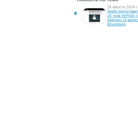
7 февраля 2025 г.
26 августа 2024 г.
Apple наступного тижня 
Apple представит
представить новий iPhone 
16, нові AirPods та
SE, — Bloomberg
Watches 16 верес
Bloomberg
5 ноября 2020 г.
15 мая 2018 г.
Apple Watch могут 
Promate AuraWatch
воспроизводить музыку в 
ультракомпактный
Spotify без подключения к 
повербанк для Ap
iPhone
Watch и iPhone
Новости
/
Аналитика
/
Обзоры
/
Интервью
/
Фотогалереи
Copyright © 2005-2013
ITnews