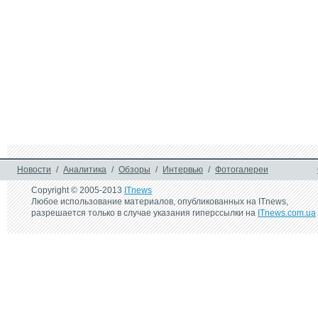
6 июля 2016 г.
28 февраля 2013 
LG анонсировала выход 
Пылесос Zelmer с
на рынок Украины 
Ceres 3300
обновленной линейки 
пылесосов LG 2016
11 октября 2012 г.
Новый пылесос Samsung 
SS 75
Новости
/
Аналитика
/
Обзоры
/
Интервью
/
Фотогалереи
Copyright © 2005-2013
ITnews
Любое использование материалов, опубликованных на ITnews,
разрешается только в случае указания гиперссылки на
ITnews.com.ua