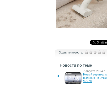
Оцените новость:
Новости по теме
16 декабря 2024 г.
7 августа 2024 г.
Новые роботы-пылесосы 
Новый вертикаль
Trouver серии E20
пылесос HYUNDA
S7970
22 февраля 2023 г.
5 января 2017 г.
Новый пылесос Scarlett 
Samsung предста
2в1: идеальная чистота 
новый роботизир
без лишних усилий
пылесос POWERb
VR7000 на CES 