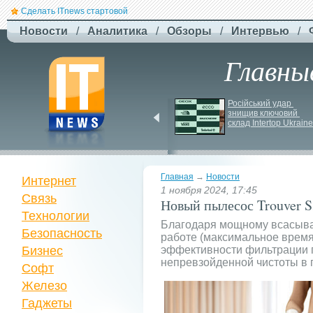
Сделать ITnews стартовой
Новости
/
Аналитика
/
Обзоры
/
Интервью
/
Главны
Siri може стати 
Російський удар 
платною через високі 
знищив ключовий 
витрати на роботу ІІ
склад Intertop Ukraine
Главная
→
Новости
Интернет
1 ноября 2024, 17:45
Связь
Новый пылесос Trouver S
Технологии
Благодаря мощному всасыв
Безопасность
работе (максимальное время
Бизнес
эффективности фильтрации 
непревзойденной чистоты в
Софт
Железо
Гаджеты