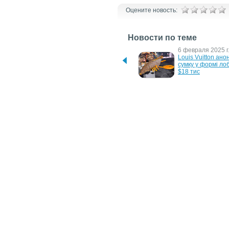
Оцените новость:
Новости по теме
28 апреля 2026 г.
6 февраля 2025 г
Казахстанский хлопок 
Louis Vuitton анон
может заинтересовать 
сумку у формі лоб
Louis Vuitton и Gucci
$18 тис
13 февраля 2007 г.
31 августа 2006 г.
Автомобиль с туалетом 
Телефонная будка
для собак
разговоров по 
мобильному