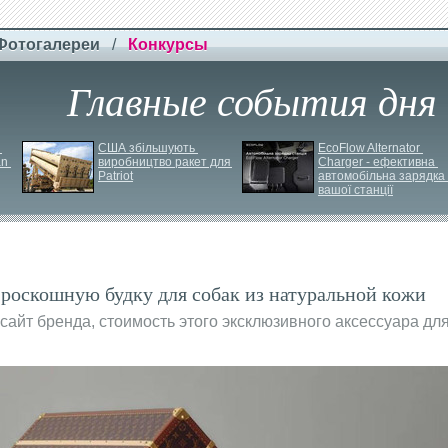
Фотогалереи
/
Конкурсы
Главные события дня
США збільшують 
EcoFlow Alternator 
n 
виробництво ракет для 
Charger - ефективна 
Patriot
автомобільна зарядка 
вашої станції
л роскошную будку для собак из натуральной кожи
айт бренда, стоимость этого эксклюзивного аксессуара дл