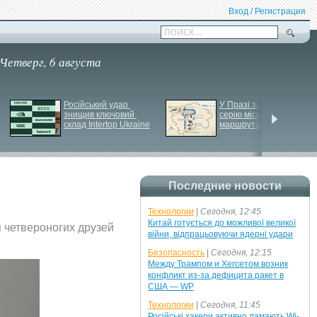
Вход / Регистрация
поиск...
Четверг, 6 августа
Російський удар 
У Празі запустили 
знищив ключовий 
серію міських квестів 
склад Intertop Ukraine
маршрутами трамваїв
Последние новости
Технологии
|
Сегодня, 12:45
Китай готується до можливої великої
я четвероногих друзей
війни, відпрацьовуючи ядерні удари
Безопасность
|
Сегодня, 12:15
Между Трампом и Хегсетом возник
конфликт из-за дефицита ракет в
США — WP
Технологии
|
Сегодня, 11:45
Російські хакери активно ламають Wi-