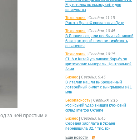
Fi у готелях по всьому світу для
шпигунства
Технологии
|
Сегодня, 11:15
Ракета SpaceX врезалась в Луну
Технологии
|
Сегодня, 10:45
В Японии создали необычный пивной
бокал, который помогает избежать
опьянения
Технологии
|
Сегодня, 10:15
США и Китай усиливают борьбу за
критические минералы Центральной
Азии
Бизнес
|
Сегодня, 9:45
В Италии нашли выброшенный
лотерейный билет с выигрышем в €1
млн
Безопасность
|
Сегодня, 9:15
Російський удар знищив ключовий
склад Intertop Ukraine
од за ней простым и
Бизнес
|
Сегодня, 8:45
Середня зарплата в Україні
перевищила 32,7 тис. грн
Еще новости