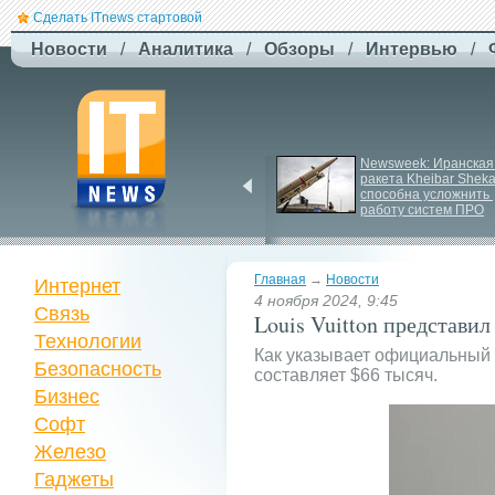
Сделать ITnews стартовой
Новости
/
Аналитика
/
Обзоры
/
Интервью
/
EcoFlow готує анонс 
Newsweek: Иранская 
нової серії станцій - 
ракета Kheibar Sheka
STREAM 5000
способна усложнить 
работу систем ПРО
Главная
→
Новости
Интернет
4 ноября 2024, 9:45
Связь
Louis Vuitton представи
Технологии
Как указывает официальный с
Безопасность
составляет $66 тысяч.
Бизнес
Софт
Железо
Гаджеты