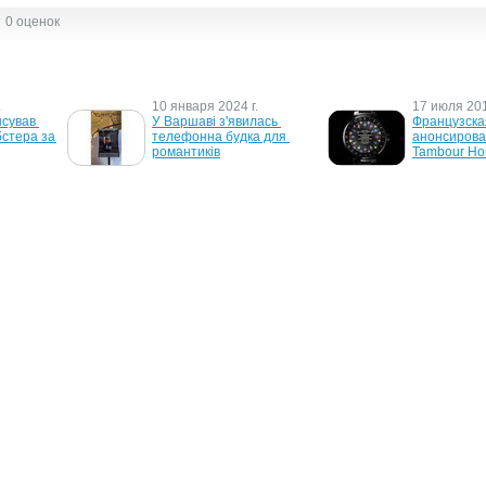
0 оценок
.
10 января 2024 г.
17 июля 201
сував 
У Варшаві з'явилась 
Французская
стера за 
телефонна будка для 
анонсирова
романтиків
Tambour Ho
12 января 2006 г.
6 декабря 2
 для 
Крупнейшие города 
В Великобри
Великобритании 
научили пол
обзаведутся 
мобильник
телефонными будками с 
Wi-Fi