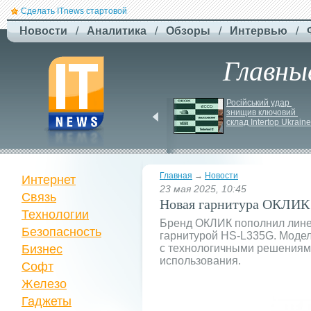
Сделать ITnews стартовой
Новости
/
Аналитика
/
Обзоры
/
Интервью
/
Главны
EcoFlow Alternator 
Російський удар 
Charger - ефективна 
знищив ключовий 
автомобільна зарядка 
склад Intertop Ukraine
вашої станції
Главная
→
Новости
Интернет
23 мая 2025, 10:45
Связь
Новая гарнитура ОКЛИ
Технологии
Бренд ОКЛИК пополнил лине
Безопасность
гарнитурой HS-L335G. Модел
Бизнес
с технологичными решениям
использования.
Софт
Железо
Гаджеты