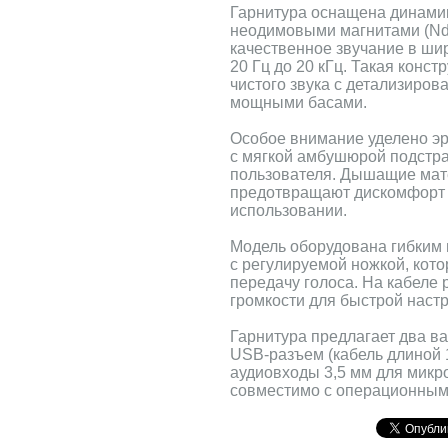
Гарнитура оснащена динами
неодимовыми магнитами (Nd
качественное звучание в ши
20 Гц до 20 кГц. Такая конст
чистого звука с детализиро
мощными басами.
Особое внимание уделено эр
с мягкой амбушюрой подстр
пользователя. Дышащие ма
предотвращают дискомфорт 
использовании.
Модель оборудована гибки
с регулируемой ножкой, кот
передачу голоса. На кабеле
громкости для быстрой настр
Гарнитура предлагает два в
USB-разъем (кабель длиной 1
аудиовходы 3,5 мм для микр
совместимо с операционными