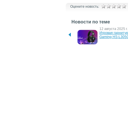
Оцените новость:
Новости по теме
25 августа 2025 г.
12 августа 2025 г.
Игровая гарнитура ОКЛИК 
Игровая гарниту
Gaming HS-L305G
Gaming HS-L305
10 февраля 2025 г.
3 февраля 2025 г
Игровая гарнитура ОКЛИК 
Игровая гарниту
HS-L710G
HS-L710G: стиль 
функциональност
геймеров
11 июня 2019 г.
19 мая 2014 г.
Игровые компьютерные 
Genius представл
гарнитуры HS-L550G и 
Bluetooth гарнит
HS-L950G
920BT
25 января 2012 г.
Профессиональная 
игровая гарнитура Genius 
Lychas HS-G550 серии GX 
Gaming