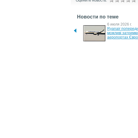
Оцените новость:
Новости по теме
7 августа 2026 г.
6 июля 2026 г.
Зумери починають 
Ryanair попереди
інвестувати раніше й 
можливі затримки 
рідше обирають ризикові 
аеропортах Євр
інструменти
13 марта 2026 г.
11 марта 2024 г.
У Польщі планують 
В Україні зачиняю
запровадити новий 
школи, де навчаєт
туристичний збір
менше 45 дітей
7 июля 2023 г.
27 марта 2023 г.
Росія щомісяця запускає 
Мінімальна швидкі
по українських містах до 
мобільного інтерн
100 ракет різних типів, - 
Україні має бути 
Ігнат
2 Мбіт/с
2 ноября 2006 г.
В Брюсселе открыли 
нетрадиционную 
автозаправку