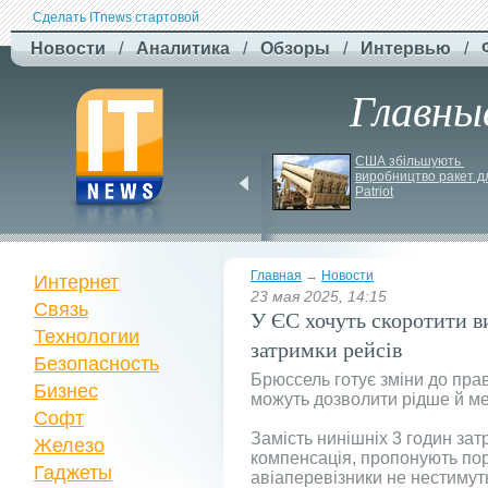
Сделать ITnews стартовой
Новости
/
Аналитика
/
Обзоры
/
Интервью
/
Главны
Російський удар 
США збільшують 
знищив ключовий 
виробництво ракет дл
склад Intertop Ukraine
Patriot
Главная
→
Новости
Интернет
23 мая 2025, 14:15
Связь
У ЄС хочуть скоротити в
Технологии
затримки рейсів
Безопасность
Брюссель готує зміни до пра
Бизнес
можуть дозволити рідше й м
Софт
Замість нинішніх 3 годин зат
Железо
компенсація, пропонують порі
Гаджеты
авіаперевізники не нестимуть