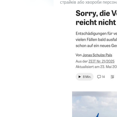
страйків або хвороби персон