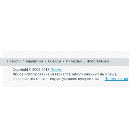
Новости
/
Аналитика
/
Обзоры
/
Интервью
/
Фотогалереи
Copyright © 2005-2013
ITnews
Любое использование материалов, опубликованных на ITnews,
разрешается только в случае указания гиперссылки на
ITnews.com.ua