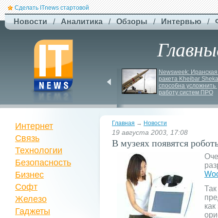
Сделать ITnews стартовой
Новости
/
Аналитика
/
Обзоры
/
Интервью
/
Главны
США збільшують 
Newsweek: Иранская 
виробництво ракет для 
ракета Kheibar Sheka
Patriot
способна усложнить 
работу систем ПРО
Главная
→
Новости
Интернет
19 августа 2003, 17:08
Связь
В музеях появятся робот
Технологии
Оче
Безопасность
раз
Бизнес
Woo
Софт
Так
пре
Железо
как
Гаджеты
ори