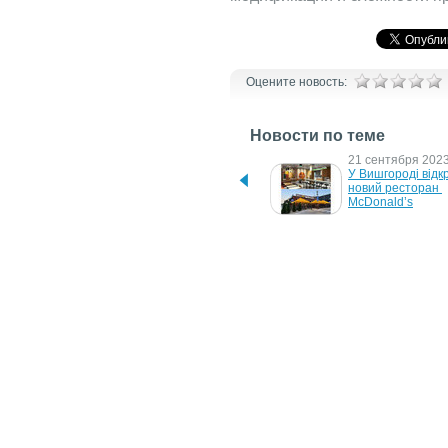
Оцените новость:
Новости по теме
2 сентября 2025 г.
21 сентября 2023 
Лучший кинозал в Европе 
У Вишгороді відкр
находится в Барселоне
новий ресторан 
McDonald’s
28 августа 2018 г.
11 мая 2018 г.
CLOi SuitBot – первый 
Экономичные биз
ориентированный на 
проекторы для 
человека робот компании 
небольших перег
LG
и конференц-зал
24 апреля 2014 г.
19 апреля 2007 г.
Состоялось 
Роботы будут 
торжественное открытие 
оперировать вмес
Музея Инноваций 
врачей
Samsung
3 июля 2006 г.
Первый музей роботов