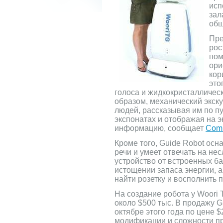
исп
зал
общ
Пре
рос
пом
ори
кор
это
голоса и жидкокристалличес
образом, механический экску
людей, рассказывая им по п
экспонатах и отображая на 
информацию, сообщает
Com
Кроме того, Guide Robot ос
речи и умеет отвечать на н
устройство от встроенных ба
истощении запаса энергии, 
найти розетку и восполнить 
На создание робота у Woori 
около $500 тыс. В продажу G
октябре этого года по цене $
модификации и сложности п