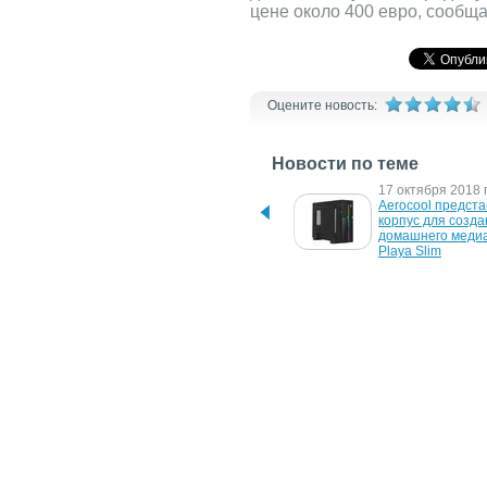
цене около 400 евро, сообщ
Оцените новость:
Новости по теме
30 ноября 2021 г.
17 октября 2018 г
Пекельні роли з нового 
Aerocool предста
меню  Rice&Fish уже в 
корпус для созда
суші-барі на Софіївській 
домашнего медиа
Борщагівці
Playa Slim
26 сентября 2017 г.
2 ноября 2016 г.
Анонс Nokia 2 
Состоялся релиз 
подтвержден официально
смартфона Highsc
Thunder с динами
громкой связи на
22 июля 2015 г.
4 мая 2011 г.
LG анонсировала 
Nokia ORO - люкс
доступный смартфон 
Nokia C7 в золот
Bello II с 4-ядерным 
процессором
29 апреля 2005 г.