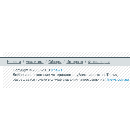
PSP в роли пульта 
дистанционного 
управления
Новости
/
Аналитика
/
Обзоры
/
Интервью
/
Фотогалереи
Copyright © 2005-2013
ITnews
Любое использование материалов, опубликованных на ITnews,
разрешается только в случае указания гиперссылки на
ITnews.com.ua