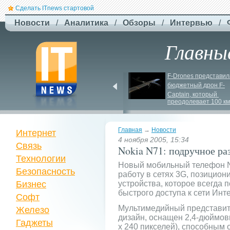
Сделать ITnews стартовой
Новости
/
Аналитика
/
Обзоры
/
Интервью
/
Главны
EcoFlow Alternator 
F-
Drones представила
Charger - ефективна 
бюджетный дрон F-
автомобільна зарядка 
Сaptain, который 
вашої станції
преодолевает 100 км
Главная
→
Новости
Интернет
4 ноября 2005, 15:34
Связь
Nokia N71: подручное ра
Технологии
Новый мобильный телефон N
Безопасность
работу в сетях 3G, позицион
Бизнес
устройства, которое всегда п
быстрого доступа к сети Инте
Софт
Мультимедийный представит
Железо
дизайн, оснащен 2,4-дюймов
Гаджеты
x 240 пикселей), способным 