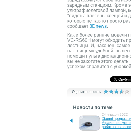
зарядным станциям. Кроме э
ультрафиолетовой лампой, к
"видеть" плесень, клещей и 
которые не так-то просто ра
сообщает
3Dnews
.
Как и более ранние модели 
VC-RS60H могут обходить пр
лестницы. И, наконец, самое 
настоящему удобной: пылес
помощи пульта дистанционно
вы не захотите этого делать,
успехом справится с уборкой
Оцените новость:
Новости по теме
22 июня 2022 г.
24 января 2022 г.
Новый робот-пылесос 
Xiaomi представи
Starwind SRV4570
Украине новую ли
роботов-пылесос