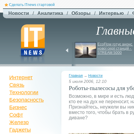
Сделать ITnews стартовой
Новости
/
Аналитика
/
Обзоры
/
Интервью
/
Главны
Jetstar запроваджує 
EcoFlow готує анонс 
плату за ручну поклажу
нової серії станцій - 
STREAM 5000
Главная
→
Новости
Интернет
5 июля 2006, 12:10
Связь
Роботы-пылесосы для уб
Технологии
Возможно, в мире и есть люди
Безопасность
кто ее на дух не переносит, 
Бизнес
Признайтесь, неужели вы ник
вместо того, чтобы брать в 
Софт
диване?
Железо
Гаджеты