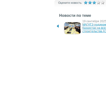
Оцените новость:
Новости по теме
8 декабря 2025 г.
19 сентября 2025 
Baykar выходит на рынок 
МАГАТЭ поддержи
ядерной энергетики
Казахстан на всех
строительства А
10 ноября 2023 г.
17 марта 2023 г.
США продолжают 
Украина будет 
закупать у РФ топливо 
производить ядер
для своих ядерных 
топливо, которое
реакторов
российское
3 марта 2023 г.
29 марта 2022 г.
ЕС нужно приостановить 
Глава МАГАТЭ пр
членство России в 
Украину
МАГАТЭ
4 июля 2007 г.
IBM заявляет о желании 
открыть глобальный 
центр перспективных 
технологий для атомной 
энергетики