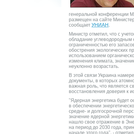
генеральной конференции МА
размещен на сайте Министер
сообщает
УНИАН
.
Министр отметил, что с учет
обладание углеводородным 
ограниченностью его запасо
обострения экологических п
использованием органическо
изменения климата, значени
неуклонно возрастать.
В этой связи Украина намер
документы, в которых атомн
важная роль, что является 
восстановления доверия к и
"Ядерная энергетика будет 
в обеспечении энергетическо
средне- и долгосрочной перс
значение ядерной энергетики
нашло свое отражение в Эне
на период до 2030 года, при
начале этого года", - отмети