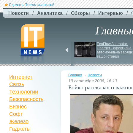
Сделать ITnews стартовой
Новости
/
Аналитика
/
Обзоры
/
Интервью
/
Главны
F-
Drones представила 
EcoFlow Alternator 
Charger - ефективна 
бюджетный дрон F-
автомобільна зарядка
Сaptain, который 
вашої станції
преодолевает 100 км
Главная
→
Новости
Интернет
19 сентября 2006, 16:13
Связь
Бойко рассказал о важно
Технологии
Безопасность
Бизнес
Софт
Железо
Гаджеты