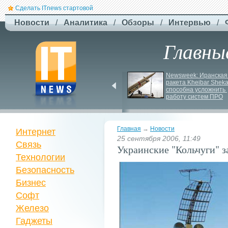
Сделать ITnews стартовой
Новости
/
Аналитика
/
Обзоры
/
Интервью
/
Главны
Jetstar запроваджує 
Newsweek: Иранская 
плату за ручну поклажу
ракета Kheibar Sheka
способна усложнить 
работу систем ПРО
Главная
→
Новости
Интернет
25 сентября 2006, 11:49
Связь
Украинские "Кольчуги" 
Технологии
Безопасность
Бизнес
Софт
Железо
Гаджеты