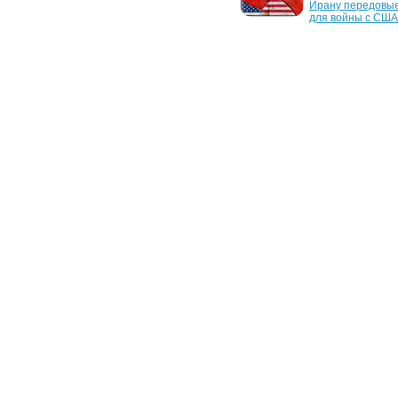
ракетных комплексов из 
Ирану передовые
Китая
для войны с США
19 мая 2023 г.
28 марта 2023 г.
ВСУ получат 8 ракетных 
РФ помогает Иран
комплексов M270 от 
получить передо
Норвегии
возможности циф
наблюдения
12 декабря 2022 г.
12 октября 2022 г
Россия могла получить 
"Иран не сможет 
новую партию дронов из 
изготовить тысяч
Ирана, — британская 
"шахедов" для РФ 
разведка
эксперт
7 ноября 2006 г.
Шииты хотят превратить 
казнь Саддама Хусейна в 
шоу