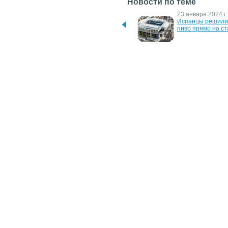
Новости по теме
25 мая 2026 г.
23 января 2024 г.
FIFA запретит 
Испанцы решили 
дореволюционный флаг 
пиво прямо на с
Ирана во время ЧМ
31 августа 2009 г.
4 ноября 2006 г.
"Донбасс-Арена" - "умный" 
Мюнхенская "Бава
стадион с Wi-Fi
намерена судитьс
YouTube