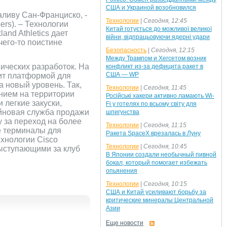
США и Украиной возобновился
аливу Сан-Франциско, -
Технологии
|
Сегодня, 12:45
rs). – Технологии
Китай готується до можливої великої
and Athletics дает
війни, відпрацьовуючи ядерні удари
его-то поистине
Безопасность
|
Сегодня, 12:15
Между Трампом и Хегсетом возник
нических разработок. На
конфликт из-за дефицита ракет в
США — WP
жит платформой для
 новый уровень. Так,
Технологии
|
Сегодня, 11:45
нием на территории
Російські хакери активно ламають Wi-
 легкие закуски,
Fi у готелях по всьому світу для
айновая служба продажи
шпигунства
 за переход на более
Технологии
|
Сегодня, 11:15
е терминалы для
Ракета SpaceX врезалась в Луну
хнологии Cisco
Технологии
|
Сегодня, 10:45
ыступающими за клуб
В Японии создали необычный пивной
бокал, который помогает избежать
опьянения
Технологии
|
Сегодня, 10:15
США и Китай усиливают борьбу за
критические минералы Центральной
Азии
Еще новости