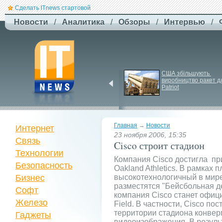
Сделать ITnews стартовой
Новости
/
Аналитика
/
Обзоры
/
Интервью
/
ЗСУ здійснили перший 
США збільшують 
повітряний штурм за 
виробництво ракет дл
участю роботів
Patriot
Главная
→
Новости
Интернет
23 ноября 2006, 15:35
Связь
Cisco строит стадион
Технологии
Компания Cisco достигла пр
Безопасность
Oakland Athletics. В рамках
Бизнес
высокотехнологичный в мире
разместятся "Бейсбольная д
Софт
компания Cisco станет офици
Железо
Field. В частности, Cisco п
территории стадиона конверг
Гаджеты
видеоизображения. В резуль