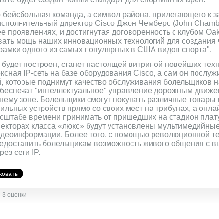
сто бейсбольная команда, а символ района, прилегающего к з
 исполнительный директор Cisco Джон Чемберс (John Chambe
е проявлениях, и достигнутая договоренность с клубом Oakl
вать мощь наших инновационных технологий для создания ч
 рамки одного из самых популярных в США видов спорта".
он будет построен, станет настоящей витриной новейших тех
ксная IP-сеть на базе оборудования Cisco, а сам он послу
 которые поднимут качество обслуживания болельщиков на
беспечат "интеллектуальное" управление дорожным движе
нему зоне. Болельщики смогут покупать различные товары и
ильных устройств прямо со своих мест на трибунах, а онл
асштабе времени принимать от пришедших на стадион плату
 секторах класса «люкс» будут установлены мультимедийны
идеоинформации. Более того, с помощью революционной те
редоставить болельщикам возможность живого общения с в
рез сети IP.
3 оценки