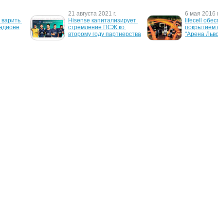
21 августа 2021 г.
6 мая 2016 г
варить 
Hisense капитализирует 
lifecell обе
тадионе
стремление ПСЖ ко 
покрытием 
второму году партнерства
"Арена Льво
9 августа 2006 г.
13 июня 200
рия" 
Абоненты Sprint получат 
Телефон - л
я с 
мобильные трансляции 
болельщик
бейсбольных матчей