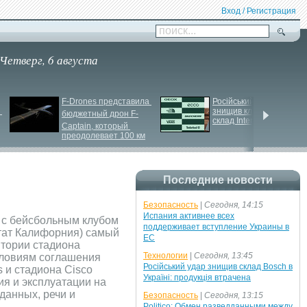
Вход / Регистрация
поиск...
Четверг, 6 августа
F-
Drones представила 
Російський удар 
знищив ключовий 
бюджетный дрон F-
склад Intertop Ukraine
Сaptain, который 
преодолевает 100 км
Последние новости
Безопасность
|
Сегодня, 14:15
Испания активнее всех
 с бейсбольным клубом
поддерживает вступление Украины в
штат Калифорния) самый
ЕС
итории стадиона
Технологии
|
Сегодня, 13:45
словиям соглашения
Російський удар знищив склад Bosch в
 и стадиона Cisco
Україні: продукція втрачена
ия и эксплуатации на
данных, речи и
Безопасность
|
Сегодня, 13:15
Politico: Обмен разведданными между