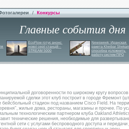
Фотогалереи
/
Конкурсы
Главные события дня
EcoFlow готує анонс 
Newsweek: Иранская 
я 
нової серії станцій - 
ракета Kheibar Shekan 
STREAM 5000
способна усложнить 
работу систем ПРО
инципиальной договоренности по широкому кругу вопросов
 планируемой сделки этот клуб построит в городе Фремонт (
 бейсбольный стадион под названием Cisco Field. На терр
еревня", жилые дома, рестораны, магазины и прочее. По у
альным технологическим партнером клуба Oakland Athletics
оставит технические решения, необходимые для развертыван
ентной сети с услугами беспроводного доступа и передачи 
тате будет создан новый стандарт для спортивных арен.