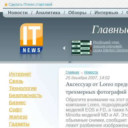
Сделать ITnews стартовой
Новости
/
Аналитика
/
Обзоры
/
Интервью
/
Главны
Siri може стати 
Російський удар 
платною через високі 
знищив ключовий 
витрати на роботу ІІ
склад Intertop Ukraine
Главная
→
Новости
Интернет
25 декабря 2007, 14:02
Связь
Аксессуар от Loreo пред
Технологии
трехмерных фотографий
Безопасность
Обратите внимание на этот 
Бизнес
компании Loreo, подходящи
Софт
моделей EOS и FD, а также N
Minolta моделей MD и AF. Эт
Железо
объемные снимки, сообщает
Гаджеты
лежит разбиение изображени