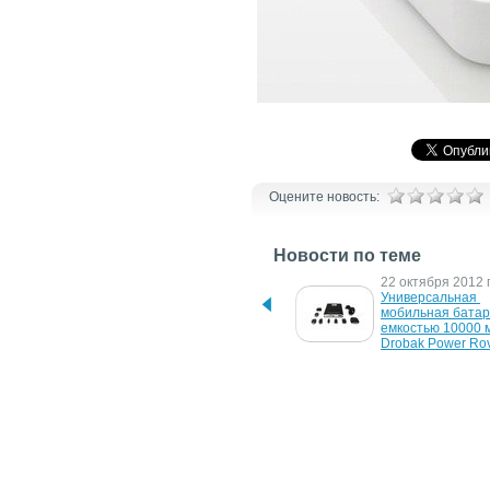
Оцените новость:
Новости по теме
21 августа 2013 г.
22 октября 2012 г
Genius представляет в 
Универсальная 
Украине универсальный 
мобильная батаре
портативный внешний 
емкостью 10000 м
аккумулятор ECO-
Drobak Power Rove
11 октября 2008 г.
15 сентября 2008 
Универсальная внешняя 
LeaderTask 5.8 – 
батарея от Rover 
замена органайзе
Computers
Outlook
13 февраля 2008 г.
24 декабря 2007 г