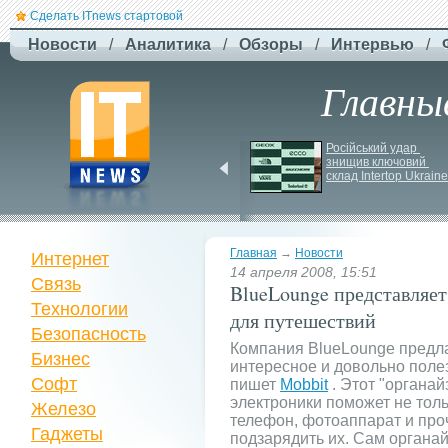
Сделать ITnews стартовой
Новости
/
Аналитика
/
Обзоры
/
Интервью
/
Главны
EcoFlow готує анонс 
Російський удар 
нової серії станцій - 
знищив ключовий 
STREAM 5000
склад Intertop Ukraine
Главная
→
Новости
Интернет
14 апреля 2008, 15:51
Связь
BlueLounge представляет
Технологии
для путешествий
Безопасность
Компания BlueLounge предл
Бизнес
интересное и довольно полез
Софт
пишет
Mobbit
. Этот "органай
электроники поможет не тол
Железо
телефон, фотоаппарат и про
Гаджеты
подзарядить их. Сам органа