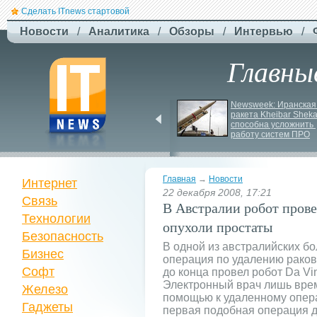
Сделать ITnews стартовой
Новости
/
Аналитика
/
Обзоры
/
Интервью
/
Главны
У Празі запустили 
Newsweek: Иранская 
серію міських квестів 
ракета Kheibar Sheka
маршрутами трамваїв
способна усложнить 
работу систем ПРО
Главная
→
Новости
Интернет
22 декабря 2008, 17:21
Связь
В Австралии робот пров
Технологии
опухоли простаты
Безопасность
В одной из австралийских бо
Бизнес
операция по удалению раково
Софт
до конца провел робот Da Vin
Электронный врач лишь вре
Железо
помощью к удаленному операт
Гаджеты
первая подобная операция д