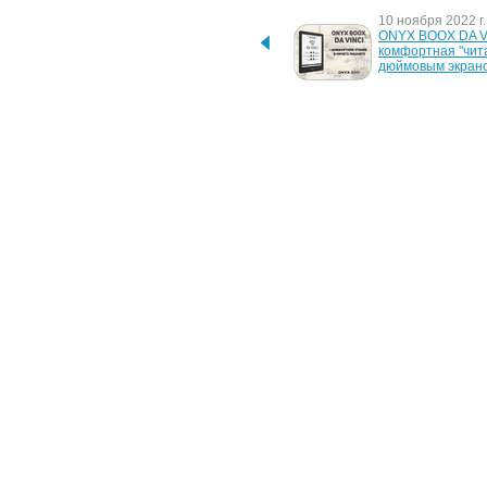
3 апреля 2023 г.
10 ноября 2022 г.
Львовские врачи 
ONYX BOOX DA VI
прооперировали 
комфортная "чита
годовалого ребенка с 
дюймовым экран
помощью робота Da Vinci
21 сентября 2016 г.
23 сентября 2015 
ВОЛЯ и Da Vinci Learning 
Da Vinci Learning
предлагают выиграть 
приглашают в 
планшет Apple iPad mini
увлекательное 
путешествие в Б
13 октября 2008 г.
19 мая 2008 г.
Медицинский робот будет 
Робот-хирург про
бороться с раковыми 
операцию по уда
клетками
опухоли мозга
26 сентября 2006 г.
Ребенку удалили опухоль 
легких в утробе матери