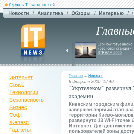
Сделать ITnews стартовой
Новости
/
Аналитика
/
Обзоры
/
Интервью
/
Главны
EcoFlow Alternator 
EcoFlow готує анонс 
Charger - ефективна 
нової серії станцій - 
автомобільна зарядка 
STREAM 5000
вашої станції
Главная
→
Новости
Интернет
5 февраля 2009, 18:40
Связь
“Укртелеком” развернул
Технологии
академии
Безопасность
Киевским городским фили
Бизнес
завершен первый этап раз
Софт
территории Киево-могилян
развернуто 13 Wi-Fi-точек
Железо
Интернет. Для достижени
Гаджеты
пользователей зоны дост