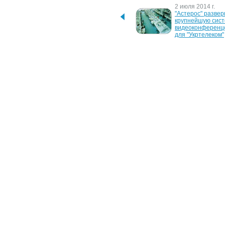
20 января 2023 г.
2 июля 2014 г.
"Укртелеком" запустить 
"Астерос" развер
мережу безоплатних Wi-
крупнейшую сист
Fі-зон на вулицях Києва і 
видеоконференцс
не тільки
для "Укртелеком"
1 декабря 2009 г.
30 декабря 2008 г
"Укртелеком" обрывает 
"Укртелеком" отк
кабеля Интернет-
новые Wi-Fi-зоны
провайдерам
19 сентября 2008 г.
29 декабря 2007 г
В Киево-Могилянской 
Антимонопольны
академии запущена 
комитет наложил
образовательная 
на Укртелеком
программа по знакомству 
с  Microsoft Dynamics
17 ноября 2005 г.
Донецкий филиал  ОАО 
"Укртелеком" оштрафован 
на 100 тыс. гривен