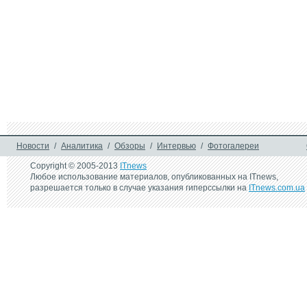
Первый год ТМ ColorWay 
на рынке Украины: итоги и 
планы
Новости
/
Аналитика
/
Обзоры
/
Интервью
/
Фотогалереи
Copyright © 2005-2013
ITnews
Любое использование материалов, опубликованных на ITnews,
разрешается только в случае указания гиперссылки на
ITnews.com.ua