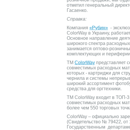
отметил генеральный директ
Гасаенко.
Справка:
Компания
«Рубин»
- эксклю
ColorWay в Украину, работает
Основное направление деяте
широкого спектра расходных
занимается оптово-розничн
комплектующих и периферии
ТМ
ColorWay
представляет с
совместимых расходных мате
которых - картриджи для стр
чернила и системы непрерыв
широкий ассортимент фотобу
средства для оргтехники.
ТМ ColorWay входит в ТОП-3
совместимых расходных мат
более чем 550 торговых точк
ColorWay – официально зар
(Свидетельство № 79422, от 
Государственным департаме