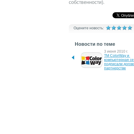
собственности).
Оцените новость:
Новости по теме
22 июля 2014 г.
3 июня 2010 г.
Продукция ColorWay 
ТМ ColorWay и 
продается в МЕТРО
компьютерная сет
подписали догово
партнерстве
8 февраля 2010 г.
4 февраля 2010 г
Продукция ТМ ColorWay 
Чернила ТМ Colo
появится в новых 
боятся жары и м
торговых сетях
25 марта 2009 г.
26 мая 2008 г.
"Рубин" анонсировал 
Новый логотип  С
системы непрерывной 
–  гармония, радо
подачи чернил от 
новое качество
ColorWay
31 марта 2008 г.