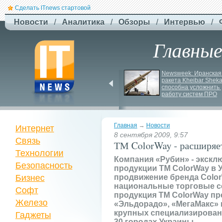
Сделать ITnews стартовой
Новости
/
Аналитика
/
Обзоры
/
Интервью
/
Главны
У Празі запустили 
Newsweek: Иранская 
серію міських квестів 
ракета Kheibar Sheka
маршрутами трамваїв
способна усложнить 
работу систем ПРО
Главная
→
Новости
Интернет
8 сентября 2009, 9:57
Связь
ТМ ColorWay - расширяе
Технологии
Компания «Рубин» - экск
Безопасность
продукции ТМ ColorWay в 
Бизнес
продвижение бренда Colo
национальные торговые се
Софт
продукция ТМ ColorWay пр
Железо
«Эльдорадо», «МегаМакс» и
крупных специализирован
Гаджеты
30 городах Украины.