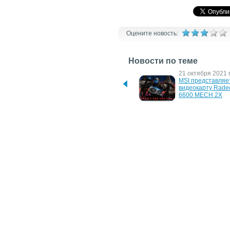
Оцените новость:
Новости по теме
30 ноября 2021 г.
21 октября 2021 г
Sapphire представила 
MSI представляет
внешний графический 
видеокарту Rade
ускоритель Radeon RX 
6600 MECH 2X
6600 XT
2 августа 2021 г.
1 апреля 2016 г.
ASRock выпустит 
Check Point обна
видеокарту Challenger ITX 
серьезную уязвим
Radeon RX 6600 XT для 
устройствах iOS, 
компактных ПК
подключенных к
30 мая 2009 г.
8 октября 2007 г.
Huawei поставила 
Huawei объявила
миллион 
результаты тести
приемопередатчиков 
технологии "VOIP
UMTS
HSPA"
28 апреля 2004 г.
T-Mobile продвигает Nokia 
6600