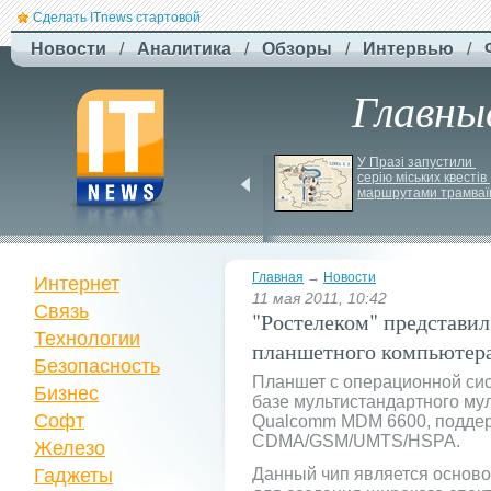
Сделать ITnews стартовой
Новости
/
Аналитика
/
Обзоры
/
Интервью
/
Главны
Jetstar запроваджує 
У Празі запустили 
плату за ручну поклажу
серію міських квестів 
маршрутами трамваї
Главная
→
Новости
Интернет
11 мая 2011, 10:42
Связь
"Ростелеком" представил
Технологии
планшетного компьютер
Безопасность
Планшет с операционной сис
Бизнес
базе мультистандартного му
Софт
Qualcomm MDM 6600, подде
CDMA/GSM/UMTS/HSPA.
Железо
Гаджеты
Данный чип является основ