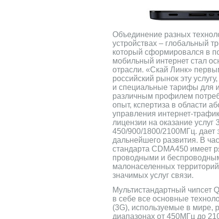
Объединение разных технол
устройствах – глобальный тр
который сформировался в пос
мобильный интернет стал о
отрасли. «Скай Линк» первы
российский рынок эту услугу
и специальные тарифы для и
различным профилем потреб
опыт, кспертиза в области аб
управления интернет-трафик
лицензии на оказание услуг 
450/900/1800/2100МГц. дает
дальнейшего развития. В ча
стандарта CDMA450 имеет р
проводными и беспроводны
малонаселенных территорий
значимых услуг связи.
Мультистандартный чипсет 
в себе все основные техноло
(3G), используемые в мире, 
диапазонах от 450МГц до 21