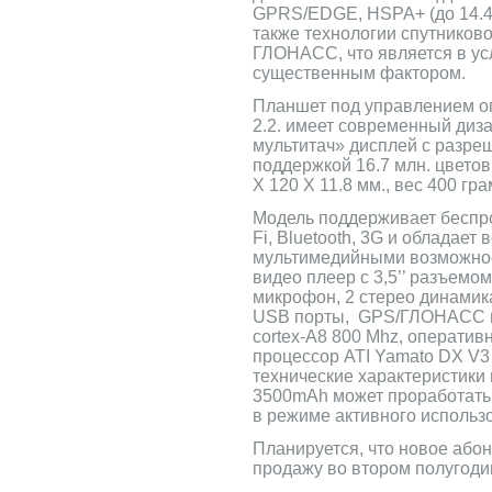
GPRS/EDGE, HSPA+ (до 14.4 М
также технологии спутников
ГЛОНАСС, что является в ус
существенным фактором.
Планшет под управлением о
2.2. имеет современный диз
мультитач» дисплей с разре
поддержкой 16.7 млн. цветов
X 120 X 11.8 мм., вес 400 гра
Модель поддерживает беспр
Fi, Bluetooth, 3G и обладает
мультимедийными возможнос
видео плеер с 3,5’’ разъемо
микрофон, 2 стерео динамика
USB порты, GPS/ГЛОНАСС 
cortex-A8 800 Mhz, оператив
процессор ATI Yamato DX V
технические характеристики 
3500mAh может проработать 
в режиме активного использ
Планируется, что новое абон
продажу во втором полугодии