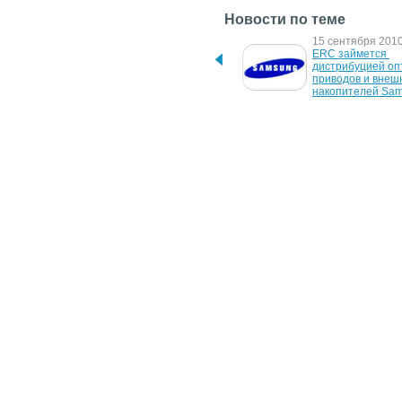
Новости по теме
9 февраля 2017 г.
15 сентября 2010 
РОМСАТ продлил 
ERC займется 
дистрибьюторский 
дистрибуцией опт
контракт с Edge-Core
приводов и внешн
накопителей Sa
31 марта 2010 г.
9 февраля 2010 г
Cisco получила 
Cisco и TANDBER
разрешение на 
опубликовали пла
приобретение Tandberg 
развития на пери
от ЕК и Минюста США
полного слияния 
компаний
18 ноября 2009 г.
28 октября 2009 г
Cisco увеличила 
Компания ERC ст
предложение за Tandberg 
дистрибьютором 
до $3,41 млрд
в Украине
23 марта 2009 г.
У Logitech появился 
новый дистрибьютер в 
Украине - компания ERC