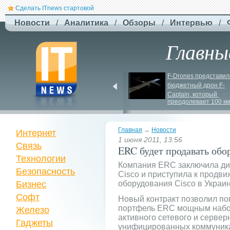
Сделать ITnews стартовой
Новости
/
Аналитика
/
Обзоры
/
Интервью
/
Главны
Newsweek: Иранская 
F-
Drones представила
ракета Kheibar Shekan 
бюджетный дрон F-
способна усложнить 
Сaptain, который 
работу систем ПРО
преодолевает 100 км
Главная
→
Новости
Интернет
1 июня 2011, 13:56
Связь
ERC будет продавать обо
Технологии
Компания ERC заключила дис
Безопасность
Cisco и приступила к продв
Бизнес
оборудования Cisco в Украин
Софт
Новый контракт позволил по
портфель ERC мощным набор
Железо
активного сетевого и сервер
Гаджеты
унифицированных коммуника