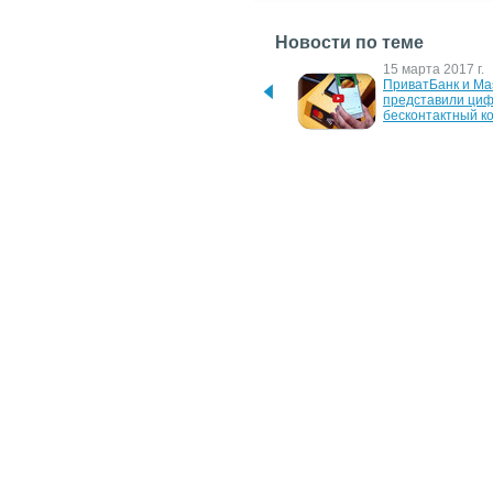
Новости по теме
8 декабря 2020 г.
15 марта 2017 г.
TransferGo и Mastercard 
ПриватБанк и Mas
расширяют возможности 
представили циф
международных 
бесконтактный к
денежных переводов
11 октября 2013 г.
1 марта 2010 г.
И. о. генерального 
Назначен новый 
директора Vega  стал 
генеральный дире
Сергей Шульга
IBM Украина
13 августа 2008 г.
7 сентября 2007 г
Максимилиан Эггер 
"Майкрософт Укра
назначен генеральным 
назначила Влади
директором "Сименс 
Чайковского на д
Украина"
директора по раб
государственными
учреждениями
11 августа 2005 г.
MasterCard заботится о 
своих клиентах