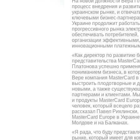
На новой должности Вера Пл
процесс внедрения и развити
украинском рынке, и отвечат
ключевыми бизнес-партнерам
Украине продолжит работат
прогрессивного рынка элект
обеспечивать потребителей,
организации эффективными,
инновационными платежным
«Как директор по развитию б
представительства MasterCa
Платонова успешно применя
пониманием бизнеса, в кото
Вере компания MasterCard в 
выстроить плодотворные и 
новыми, а также существую
партнерами и клиентами. Мы
и продукты MasterCard Europ
человек, который всецело ра
рассказал Павел Рихлински
MasterCard Europe в Украин
Молдове и на Балканах.
«Я рада, что буду представл
рынке, который имеет для к