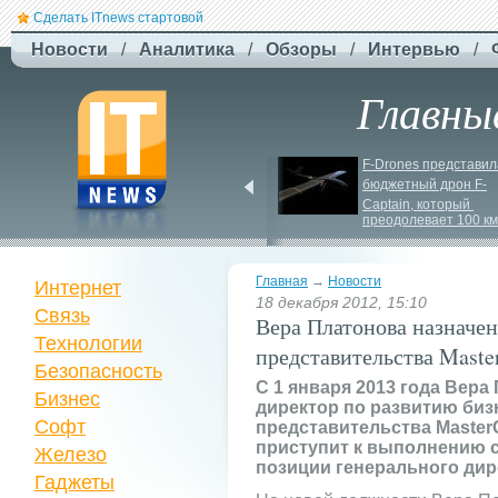
Сделать ITnews стартовой
Новости
/
Аналитика
/
Обзоры
/
Интервью
/
Главны
Jetstar запроваджує 
F-
Drones представила
плату за ручну поклажу
бюджетный дрон F-
Сaptain, который 
преодолевает 100 км
Главная
→
Новости
Интернет
18 декабря 2012, 15:10
Связь
Вера Платонова назначе
Технологии
представительства Maste
Безопасность
C 1 января 2013 года Вер
Бизнес
директор по развитию биз
Софт
представительства MasterC
приступит к выполнению с
Железо
позиции генерального дир
Гаджеты