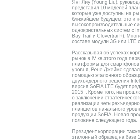
Янг Лиу (Young Liu), руково
представил 10 моделей планш
которые уже доступны на ры
ближайшем будущем: это и н
высокопроизводительные си
однокристальных систем с In
Bay Trail и Clovertrail+). Мн
составе модули 3G или LTE от
Рассказывая об успехах кор
рынок в IV кв.этого года пе
платформы для смартфонов 
уровня, Рене Джеймс сделал
помощью эталонного образца
двухъядерного решения Inte
версия SoFIA LTE будет пре
2015 г. Кроме того, на прош
о заключении стратегическог
реализации четырехъядерно
планшетов начального уровн
продукции SoFIA. Новая про
половине следующего года.
Президент корпорации также
эталонный образец на базе 