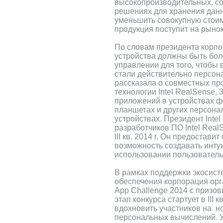
высокопроизводительных, с
решениях для хранения данн
уменьшить совокупную стои
продукция поступит на рынок в
По словам президента корп
устройства должны быть бол
управлении для того, чтобы
стали действительно персо
рассказала о совместных пр
технологии Intel RealSense,
приложений в устройствах ф
планшетах и других персон
устройствах. Президент Intel
разработчиков ПО Intel Real
III кв. 2014 г. Он предостав
возможность создавать инту
использовании пользовател
В рамках поддержки экосист
обеспечения корпорация орга
App Challenge 2014 с призо
этап конкурса стартует в III к
вдохновить участников на н
персональных вычислений. У