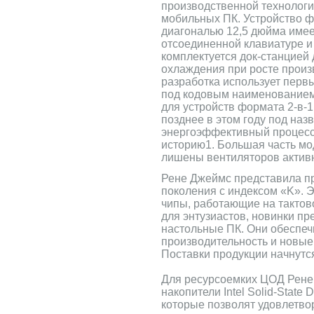
производственной технологи
мобильных ПК. Устройство фо
диагональю 12,5 дюйма имее
отсоединенной клавиатуре и 
комплектуется док-станцией
охлаждения при росте прои
разработка использует перв
под кодовым наименованием 
для устройств формата 2-в-1
позднее в этом году под наз
энергоэффективный процесс
историю1. Большая часть мо
лишены вентиляторов актив
Рене Джеймс представила проц
поколения с индексом «K».
чипы, работающие на тактов
для энтузиастов, новинки пр
настольные ПК. Они обеспе
производительность и новые
Поставки продукции начнутся
Для ресурсоемких ЦОД Рене
накопители Intel Solid-State D
которые позволят удовлетво