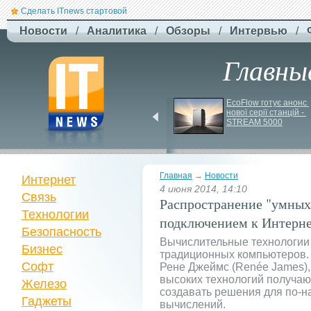
Сделать ITnews стартовой
Новости
/
Аналитика
/
Обзоры
/
Интервью
/
Главны
США збільшують 
EcoFlow готує анонс 
виробництво ракет для 
нової серії станцій - 
Patriot
STREAM 5000
Главная
→
Новости
Интернет
4 июня 2014, 14:10
Связь
Распространение "умных"
Технологии
подключением к Интерне
Безопасность
Вычислительные технологии
Бизнес
традиционных компьютеров. 
Софт
Рене Джеймс (Renée James), 
высоких технологий получаю
Железо
создавать решения для по-
Гаджеты
вычислений.