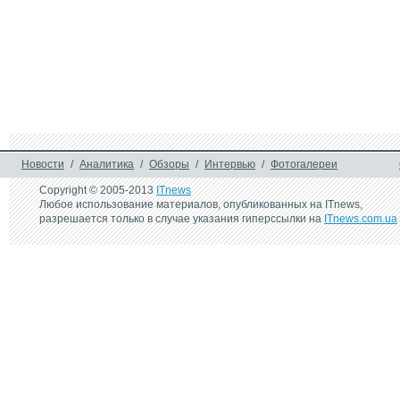
понравился Crysis 2
McAfee
24 сентября 2009 г.
IDF: OC Moblin будет 
поддерживать Microsoft 
Silverlight
Новости
/
Аналитика
/
Обзоры
/
Интервью
/
Фотогалереи
Copyright © 2005-2013
ITnews
Любое использование материалов, опубликованных на ITnews,
разрешается только в случае указания гиперссылки на
ITnews.com.ua