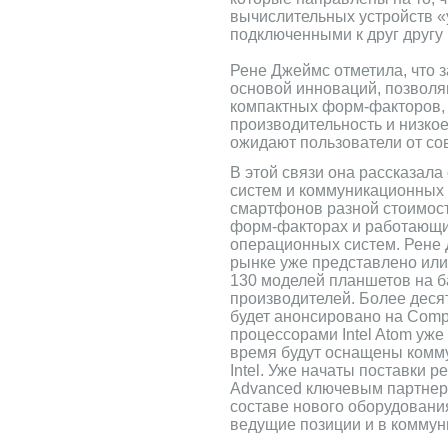
вычислительных устройств 
подключенными к друг другу 
Рене Джеймс отметила, что 
основой инноваций, позволя
компактных форм-факторов,
производительность и низкое
ожидают пользователи от со
В этой связи она рассказала
систем и коммуникационных 
смартфонов разной стоимос
форм-факторах и работающи
операционных систем. Рене 
рынке уже представлено или
130 моделей планшетов на ба
производителей. Более десят
будет анонсировано на Comp
процессорами Intel Atom уж
время будут оснащены ком
Intel. Уже начаты поставки р
Advanced ключевым партнера
составе нового оборудования.
ведущие позиции и в коммун