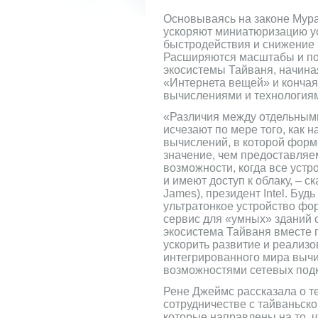
Основываясь на законе Мура
ускоряют миниатюризацию ус
быстродействия и снижение 
Расширяются масштабы и пот
экосистемы Тайваня, начина
«Интернета вещей» и конча
вычислениями и технологиям
«Различия между отдельным
исчезают по мере того, как 
вычислений, в которой фор
значение, чем предоставля
возможности, когда все устр
и имеют доступ к облаку, – 
James), президент Intel. Буд
ультратонкое устройство фо
сервис для «умных» зданий с
экосистема Тайваня вместе
ускорить развитие и реализ
интегрированного мира выч
возможностями сетевых под
Рене Джеймс рассказала о те
сотрудничестве с тайваньско
которые направлены на то, 