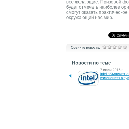
все желающие. Призовой фон
будет отмечать наиболее ор
смогут оказать практическо
окружающий нас мир.
Оцените новость:
Новости по теме
27 февраля 2020 г.
7 июля 2015 г.
Бренд HONOR 
Intel объявляет об
представил экосистему 
изменениях в ру
умных устройств в рамках 
IoT стратегии “1+8+N”
17 сентября 2012 г.
14 мая 2012 г.
INTEL открывает эру 
Apple еще не 
"Прозрачных вычислений" 
определилась с те
для разработчиков 
будет выглядеть н
програмного обеспечения
iPhone
17 января 2011 г.
20 августа 2010 г.
Джеймсу Кэмерону 
Intel приобрел к