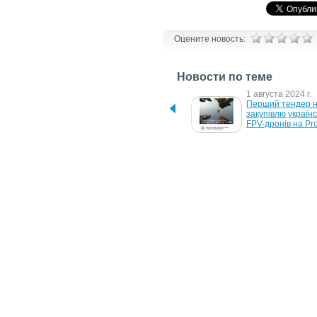
Оцените новость:
Новости по теме
13 ноября 2024 г.
1 августа 2024 г.
У Києві знову готуються 
Перший тендер н
відновити будівництво 
закупівлю українс
метро на Виноградар
FPV-дронів на Pr
7 августа 2021 г.
1 февраля 2018 г
Напрямую в Prozorro 
Киевстар предло
зарегистрироваться 
наивысшую цену 
нельзя
№3,4,5 в 4G-аукц
19 августа 2016 г.
12 ноября 2015 г.
ПриватБанк запустил 
ПриватБанк подк
заказ электронных 
к системе 
гарантий ProZorro на 
государственных 
ПриватМаркете
ProZorro
25 декабря 2007 г.
ВымпелКом определил 
победителей конкурса 
среди поставщиков 3G 