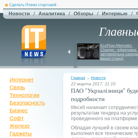
Сделать ITnews стартовой
Новости
/
Аналитика
/
Обзоры
/
Интервью
/
Главны
ЗСУ здійснили перший 
EcoFlow Alternator 
повітряний штурм за 
Charger - ефективна 
участю роботів
автомобільна зарядка
вашої станції
Главная
→
Новости
Интернет
22 марта 2017, 11:10
Связь
ПАО "Укрзалізниця" будет 
Технологии
подробности
Безопасность
lifecell начинает сотрудниче
Бизнес
результатам тендера на услу
Софт
проведенного на платформе 
Железо
Обладая лучшей в своем класс
Гаджеты
выполнил все технические т