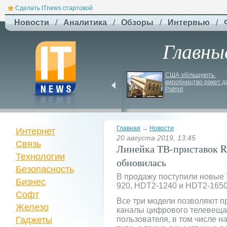
Сделать ITnews стартовой
Новости
/
Аналитика
/
Обзоры
/
Интервью
/
Главны
Siri може стати 
США збільшують 
платною через високі 
виробництво ракет дл
витрати на роботу ІІ
Patriot
Главная
→
Новости
Интернет
20 августа 2019, 13:45
Связь
Линейка ТВ-приставок 
Технологии
обновилась
Безопасность
В продажу поступили новые 
Бизнес
920, HDT2-1240 и HDT2-165
Софт
Все три модели позволяют п
Железо
каналы цифрового телевеща
Гаджеты
пользователя, в том числе н