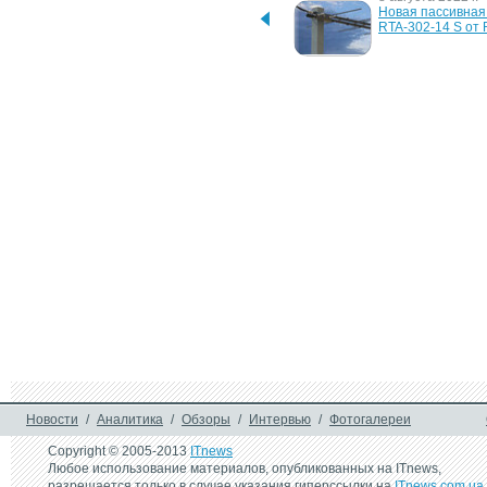
Новый цифровой 
Новая пассивная 
диктофон RR-920 от 
RTA-302-14 S от 
Ritmix
13 декабря 2019 г.
28 августа 2017 г.
Новый Bluetooth-
Новая линейка U
радиоприемник RPR-070 
от Ritmix
от Ritmix
24 декабря 2015 г.
10 сентября 2014 
ТВ-приставки Beelink на 4-
Ritmix начинает 
ядерных процессорах
компактных 
телевизионных а
30 июля 2009 г.
Российский "Билайн" 
предлагает ТВ-приставки 
в аренду
Новости
/
Аналитика
/
Обзоры
/
Интервью
/
Фотогалереи
Copyright © 2005-2013
ITnews
Любое использование материалов, опубликованных на ITnews,
разрешается только в случае указания гиперссылки на
ITnews.com.ua