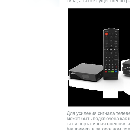
типа, а также существенно 
Для усиления сигнала телев
может быть подключена как 
так и портативная внешняя 
(например, в загородном дом