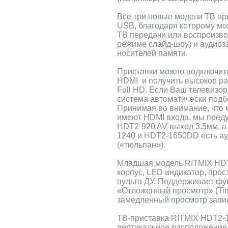
Все три новые модели ТВ пр
USB, благодаря которому м
ТВ передачи или воспроизвод
режиме слайд-шоу) и аудио
носителей памяти.
Приставки можно подключить
HDMI и получить высокое р
Full HD. Если Ваш телевизор
система автоматически подб
Принимая во внимание, что 
имеют HDMI входа, мы пред
HDT2-920 AV-выход 3.5мм, а
1240 и HDT2-1650DD есть а
(«тюльпан»).
Младшая модель RITMIX HDT
корпус, LED индикатор, про
пульта ДУ. Поддерживает фу
«Отложенный просмотр» (Time
замедленный просмотр запи
ТВ-приставка RITMIX HDT2-
вертикальное расположение,