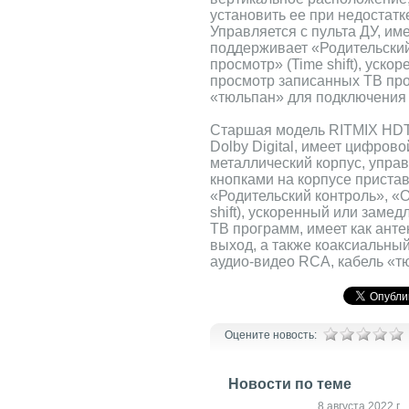
установить ее при недостатк
Управляется с пульта ДУ, им
поддерживает «Родительски
просмотр» (Time shift), уск
просмотр записанных ТВ про
«тюльпан» для подключения к
Старшая модель RITMIX HDT
Dolby Digital, имеет цифров
металлический корпус, управл
кнопками на корпусе приста
«Родительский контроль», «
shift), ускоренный или заме
ТВ программ, имеет как анте
выход, а также коаксиальны
аудио-видео RCA, кабель «тю
Оцените новость:
Новости по теме
13 февраля 2023 г.
8 августа 2022 г.