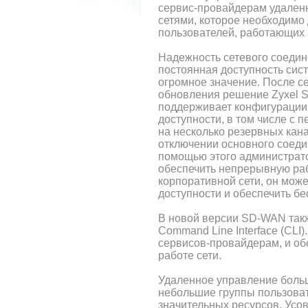
сервис-провайдерам удален
сетями, которое необходимо
пользователей, работающих 
Надежность сетевого соедин
постоянная доступность сис
огромное значение. После с
обновления решение Zyxel
поддерживает конфигурации
доступности, в том числе с 
на несколько резервных кан
отключении основного соеди
помощью этого администрато
обеспечить непрерывную раб
корпоративной сети, он мож
доступности и обеспечить бе
В новой версии SD-WAN так
Command Line Interface (CL
сервисов-провайдерам, и об
работе сети.
Удаленное управление боль
небольшие группы пользова
значительных ресурсов. Ус