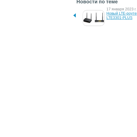
Новости по теме
1 августа 2024 г.
17 января 2023 г.
Испания снова признана 
Новый LTE-роутер
лучшей в мире страной 
LTE3301-PLUS
для удалёнщиков
19 апреля 2011 г.
13 июля 2010 г.
Новый интернет-центр 
ZyXEL представи
P660HN от ZyXEL 
интернет-центр д
Communications
подключения по 
2-портовым 
коммутатором Ethe
адаптером IP-тел
SIP
Новости
/
Аналитика
/
Обзоры
/
Интервью
/
Фотогалереи