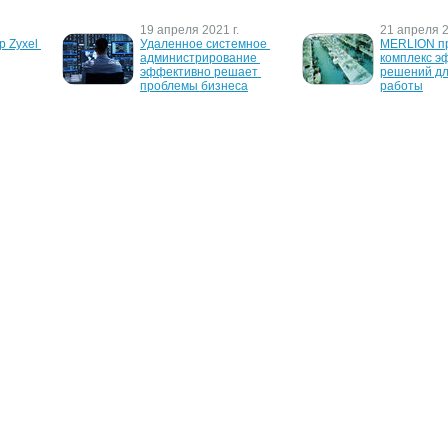
19 апреля 2021 г.
21 апреля 2
 Zyxel 
Удаленное системное 
MERLION пр
администрирование 
комплекс э
эффективно решает 
решений дл
проблемы бизнеса
работы
18 марта 2010 г.
29 сентября
ла 
Корпорация Microsoft 
Intel позвол
ля 
исследовала 
удаленно чи
WiMAX с 
эффективность 
компьютер
удаленной работы
rnet и 
ефонии 
О проекте