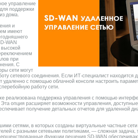
ное управление
 для поддержки
из дома.
ения и
тем имеют
егодняшнего
 SD-WAN
 высокой
переключением
алов при
нения. С
ры сети могут
оту сетевого соединения. Если ИТ-специалист находится д
ет удаленно с помощью облачной консоли настроить парам
сперебойную работу сети.
же реализована поддержка управления с помощью интерфе
I). Эта опция расширяет возможности управления, доступны
еспечивает получение детальных отчетов для удаленной ди
шими сетями, в которых созданы виртуальные частные сет
телей с разными сетевыми политиками, — сложная задача,
овершенствованные функции решения SD-WAN обеспечиваю