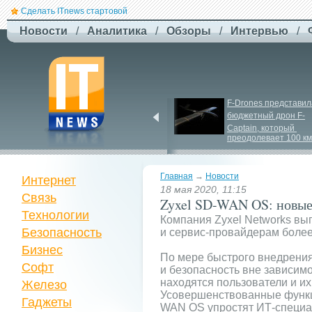
Сделать ITnews стартовой
Новости
/
Аналитика
/
Обзоры
/
Интервью
/
ЗСУ здійснили перший 
F-
Drones представила
повітряний штурм за 
бюджетный дрон F-
участю роботів
Сaptain, который 
преодолевает 100 км
Главная
→
Новости
Интернет
18 мая 2020, 11:15
Связь
Zyxel SD-WAN OS: новые
Технологии
Компания Zyxel Networks в
Безопасность
и сервис-провайдерам более
Бизнес
По мере быстрого внедрения
Софт
и безопасность вне зависимо
находятся пользователи и их
Железо
Усовершенствованные функц
Гаджеты
WAN OS упростят ИТ-специа