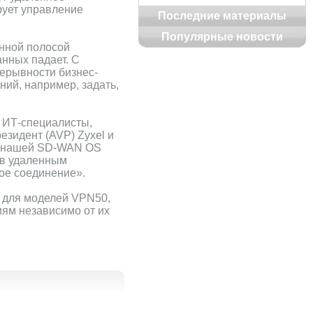
рует управление
Последние материалы
Популярные новости
енной полосой
анных падает. С
ерывности бизнес-
ий, например, задать,
и ИТ-специалисты,
резидент (AVP) Zyxel и
нал нашей SD-WAN OS
ов удаленным
вое соединение».
е для моделей VPN50,
ям независимо от их