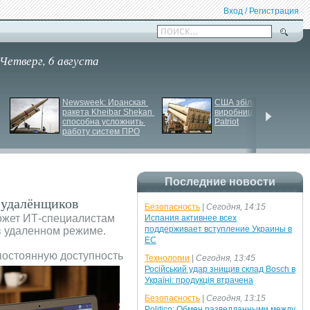
Вход / Регистрация
поиск...
Четверг, 6 августа
Newsweek: Иранская 
США збільшують 
ракета Kheibar Shekan 
виробництво ракет для 
способна усложнить 
Patriot
работу систем ПРО
Последние новости
 удалёнщиков
Безопасность
|
Сегодня, 14:15
ожет ИТ-специалистам
Испания активнее всех
поддерживает вступление Украины в
в удаленном режиме.
ЕС
постоянную доступность
Технологии
|
Сегодня, 13:45
Російський удар знищив склад Bosch в
Україні: продукція втрачена
Безопасность
|
Сегодня, 13:15
Politico: Обмен разведданными между