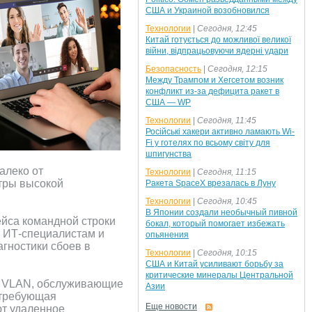
США и Украиной возобновился
Технологии
|
Сегодня, 12:45
Китай готується до можливої великої
війни, відпрацьовуючи ядерні удари
Безопасность
|
Сегодня, 12:15
Между Трампом и Хегсетом возник
конфликт из-за дефицита ракет в
США — WP
Технологии
|
Сегодня, 11:45
Російські хакери активно ламають Wi-
Fi у готелях по всьому світу для
шпигунства
алеко от
Технологии
|
Сегодня, 11:15
етры высокой
Ракета SpaceX врезалась в Луну
Технологии
|
Сегодня, 10:45
В Японии создали необычный пивной
йса командной строки
бокал, который помогает избежать
е ИТ-специалистам и
опьянения
агностики сбоев в
Технологии
|
Сегодня, 10:15
США и Китай усиливают борьбу за
критические минералы Центральной
и VLAN, обслуживающие
Азии
 требующая
Еще новости
т удаленное