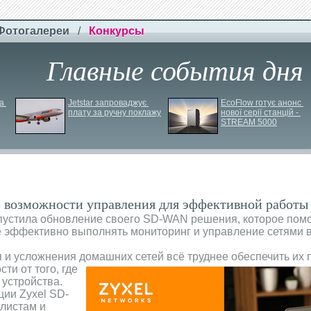
Фотогалереи
/
Конкурсы
Главные события дня
 
Jetstar запроваджує 
EcoFlow готує анонс 
плату за ручну поклажу
нової серії станцій - 
STREAM 5000
 возможности управления для эффективной работы
ыпустила обновление своего SD-WAN решения, которое пом
 эффективно выполнять мониторинг и управление сетями 
 и усложнения домашних сетей всё труднее обеспечить их 
сти от того,
где
 устройства.
ии Zyxel SD-
листам и