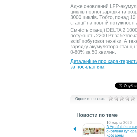
Адже оновлений LFP-акумуля
циклів повної зарядки та роз
3000 циклів. Тобто, понад 1
станції на повній потужності
Ємність станції DELTA 2 100
потужність 2200 Вт забезпеч
всієї побутової техніки. А т
зарядку акумулятора станції
0-80% за 50 хвилин.
Детальніше про характеристи
за посиланням
.
Оцените новость:
Новости по теме
9 августа 2026 г.
10 марта 2026 г.
В Україні презентована 
В Україні з’явитьс
EcoFlow OCEAN 2
оновлена купюра 
Кобзарем