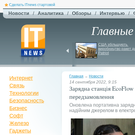
Сделать ITnews стартовой
Новости
/
Аналитика
/
Обзоры
/
Интервью
/
Главные
Російський удар 
США збільшують 
знищив ключовий 
виробництво ракет дл
склад Intertop Ukraine
Patriot
Главная
→
Новости
Интернет
14 сентября 2022, 9:15
Связь
Зарядна станція EcoFlow
Технологии
передзамовлення
Безопасность
Оновлена портативна зарядн
Бизнес
надійним джерелом в електро
Софт
Железо
Гаджеты