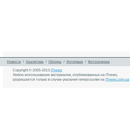
Новости
/
Аналитика
/
Обзоры
/
Интервью
/
Фотогалереи
Copyright © 2005-2013
ITnews
Любое использование материалов, опубликованных на ITnews,
разрешается только в случае указания гиперссылки на
ITnews.com.ua