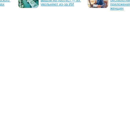
ского 
вышли на протест — их 
беспилотник
дах
увольняют из-за ИИ
приложения
женщин
.
11 октября 2006 г.
24 ноября 2
в 
Создателя файловой 
Канадцев в
йство 
системы для Linux 
проконтрол
своих 
заподозрили в убийстве 
жены