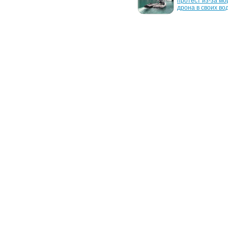
внедряет ИИ для 
протест из-за мор
прогнозирования 
дрона в своих во
протестов и беспорядков
8 июня 2008 г.
28 декабря 2007 г
Сотовый телефон помог 
Создатели вирусо
поймать подозреваемого 
использовали уби
в 14 убийствах
Беназир Бхутто в 
целях