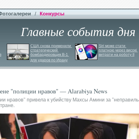
Фотогалереи
/
Конкурсы
Главные события дня
США снова применили 
Siri може стати 
стратегический 
платною через високі 
в
бомбардировщик B-
1 
витрати на роботу ІІ
для ударов по Ирану
ене "полиции нравов" — Alarabiya News
ии нравов" привела к убийству Махсы Амини за "неправил
тране.