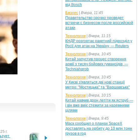
від Bosch
Бизнес
|
Вчера, 11:45
Правительство срочно проведет
встречи с бизнесом после российской
атаки
Технологии
|
Вчера, 11:15
КНДР розгортає ракетний підрозділ у
Росії для атак на Україну, — Reuters
Технологии
|
Вчера, 10:45
Китай запустив процес створення
армії з тисяч бойових гуманоїдів, —
Techniahqrob
Технологии
|
Вчера, 10:45
У Києві з'являться дві нові станції
метро: "Мостицька" та "Варшавська"
Технологии
|
Вчера, 10:15
Китай навчив дрон летіти як яструб —
і він вже вміє стежити за наземними
цілями
Технологии
|
Вчера, 9:45
Маск сообщил о планах SpaceX
доставлять на орбиту до 10 млн тонн
25 г.
29 марта 2022 г.
21 янв
грузов в год
зует 
К убийству Немцова 
МТС н