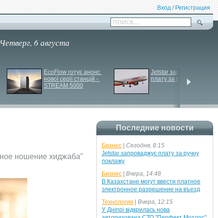
Вход / Регистрация
поиск...
Четверг, 6 августа
EcoFlow готує анонс 
Jetstar запроваджує 
нової серії станцій - 
плату за ручну поклажу
STREAM 5000
Последние новости
Бизнес
|
Сегодня, 8:15
Jetstar запроваджує плату за ручну
ьное ношение хиджаба"
поклажу
Бизнес
|
Вчера, 14:48
В Казахстане могут ввести платное
электронное разрешение на въезд
Технологии
|
Вчера, 12:15
У Дніпрі відкрилась нова
авторизована СТО "Перфект Моторс"