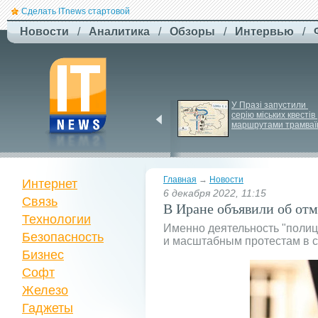
Сделать ITnews стартовой
Новости
/
Аналитика
/
Обзоры
/
Интервью
/
ЗСУ здійснили перший 
У Празі запустили 
повітряний штурм за 
серію міських квестів 
участю роботів
маршрутами трамваї
Главная
→
Новости
Интернет
6 декабря 2022, 11:15
Связь
В Иране объявили об отм
Технологии
Именно деятельность "полиц
Безопасность
и масштабным протестам в с
Бизнес
Софт
Железо
Гаджеты