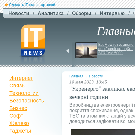
Сделать ITnews стартовой
Новости
/
Аналитика
/
Обзоры
/
Интервью
/
Главны
США збільшують 
EcoFlow готує анонс 
виробництво ракет для 
нової серії станцій - 
Patriot
STREAM 5000
Главная
→
Новости
Интернет
19 мая 2023, 10:45
Связь
"Укренерго" закликає ек
Технологии
вечерні години
Безопасность
Виробництва електроенергії в
Бизнес
покриття споживання, однак 
Софт
ТЕС та атомних станцій у веч
доводиться задіювати всі мо
Железо
Гаджеты