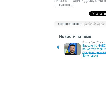
лише в ті години доби, коли 
потужності.
Оцените новость:
Новости по теме
6 марта 2026 г.
2 октября 2025 г.
Україна відновила 
Блекаут на ЧАЕС 
обмежений експорт 
понад три години,
електроенергії
був цілеспрямован
Зеленський
15 августа 2024 г.
4 января 2024 г.
Майже 2 млрд грн ДТЕК 
Колапсу в енергос
інвестував у ремонти та 
не буде, навіть я
відновлення пошкоджених 
її обстріл
ТЕС
18 августа 2023 г.
7 июля 2023 г.
"Укрзалізниця" скасовує 
Українців заклика
деякі потяги до 
економити 
Перемишля
електроенергію