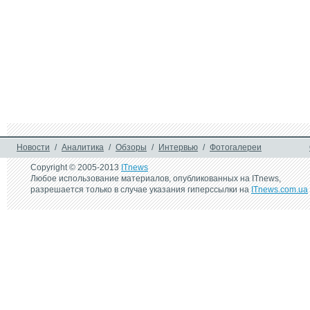
Новости
/
Аналитика
/
Обзоры
/
Интервью
/
Фотогалереи
Copyright © 2005-2013
ITnews
Любое использование материалов, опубликованных на ITnews,
разрешается только в случае указания гиперссылки на
ITnews.com.ua