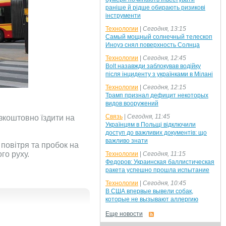
раніше й рідше обирають ризикові
інструменти
Технологии
|
Сегодня, 13:15
Самый мощный солнечный телескоп
Иноуэ снял поверхность Солнца
Технологии
|
Сегодня, 12:45
Bolt назавжди заблокував водійку
після інциденту з українками в Мілані
Технологии
|
Сегодня, 12:15
Трамп признал дефицит некоторых
видов вооружений
Связь
|
Сегодня, 11:45
езкоштовно їздити на
Українцям в Польщі відключили
доступ до важливих документів: що
важливо знати
повітря та пробок на
го руху.
Технологии
|
Сегодня, 11:15
Федоров: Украинская баллистическая
ракета успешно прошла испытание
Технологии
|
Сегодня, 10:45
В США впервые вывели собак,
которые не вызывают аллергию
Еще новости