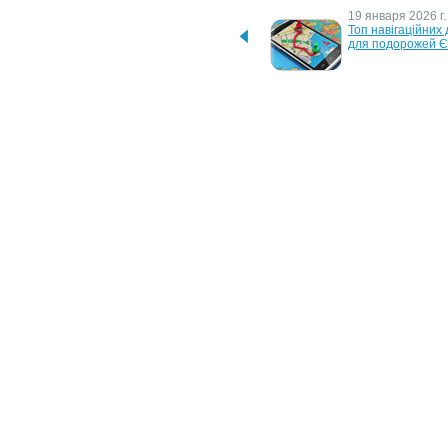
4 августа 2026 г.
19 января 2026 г.
У Празі запустили серію 
Топ навігаційних 
міських квестів 
для подорожей 
маршрутами трамваїв
10 октября 2023 г.
18 сентября 2023 
Wizz Air проводить 
У Варшаві 22 вер
розпродаж авіаквитків з 
відбудеться “День
Польщі - ціни від 49 
автомобіля”
злотих