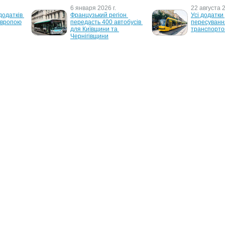
6 января 2026 г.
22 августа 2
додатків 
Французький регіон 
Усі додатки 
Європою
передасть 400 автобусів 
пересуванн
для Київщини та 
транспорто
Чернігівщини
г.
26 января 2023 г.
5 мая 2022 г
есня 
Акції Rheinmetall "злетіли 
Громадський
 без 
до небес"
Чернігові з
другій-треті
травня