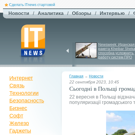
Сделать ITnews стартовой
Новости
/
Аналитика
/
Обзоры
/
Интервью
/
Jetstar запроваджує 
Newsweek: Иранская 
плату за ручну поклажу
ракета Kheibar Sheka
способна усложнить 
работу систем ПРО
Главная
→
Новости
Интернет
22 сентября 2023, 10:45
Связь
Сьогодні в Польщі грома
Технологии
22 вересня в Польщі відзнача
Безопасность
популяризації громадського 
Бизнес
Софт
Железо
Гаджеты