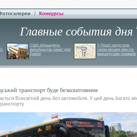
Фотогалереи
/
Конкурсы
Главные события дня
США збільшують 
У Празі запустили 
n 
виробництво ракет для 
серію міських квестів 
Patriot
маршрутами трамваїв
дський транспорт буде безкоштовним
ється Всесвітній день без автомобіля. У цей день багато міс
транспорту.