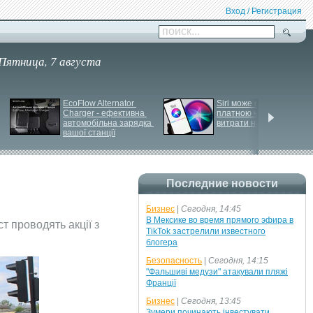
Вход / Регистрация
поиск...
Пятница, 7 августа
EcoFlow Alternator 
Siri може стати 
Charger - ефективна 
платною через високі 
автомобільна зарядка 
витрати на роботу ІІ
вашої станції
Последние новости
Бизнес
|
Сегодня, 14:45
В Мексике во время прямого эфира в
т проводять акції з
TikTok застрелили известного
блогера
Безопасность
|
Сегодня, 14:15
"Фальшиві медузи" атакували пляжі
Франції
Бизнес
|
Сегодня, 13:45
Зумери починають інвестувати