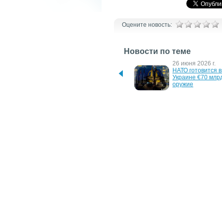
Оцените новость:
Новости по теме
30 июня 2026 г.
26 июня 2026 г.
Фицо выступил против 
НАТО готовится в
новой военной помощи 
Украине €70 млрд
Украине перед саммитом 
оружие
НАТО
5 июля 2023 г.
15 ноября 2022 г.
Решение саммита НАТО в 
Китай почав крит
Вильнюсе не разочарует 
ядерну риторику
украинцев