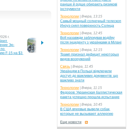
раніше й рідше обирають ризикові
інструменти
Технологии
|
Вчера, 13:15
Самый мощный солнечный телескоп
Иноуэ снял поверхность Солнца
Технологии
|
Вчера, 12:45
026 г.
25 октября 2024 г.
9 июля
Bolt назавжди заблокував водійку
рил 
Госдеп США одобрил 
В США
після інциденту з українками в Мілані
ение Эр-
продажу противотанковых 
очень
по 
комплексов Саудовской 
Patrio
Технологии
|
Вчера, 12:15
ю F-15 на $3 
Аравии
самми
Трамп признал дефицит некоторых
видов вооружений
22 г.
Связь
|
Вчера, 11:45
 выделил 
а подготовку 
Українцям в Польщі відключили
в для 
доступ до важливих документів: що
вания
важливо знати
Технологии
|
Вчера, 11:15
Федоров: Украинская баллистическая
ракета успешно прошла испытание
Технологии
|
Вчера, 10:45
В США впервые вывели собак,
которые не вызывают аллергию
Еще новости