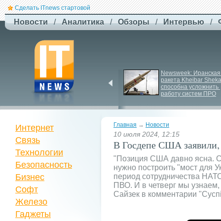
Сделать ITnews стартовой
Новости
/
Аналитика
/
Обзоры
/
Интервью
/
Jetstar запроваджує 
Newsweek: Иранская 
плату за ручну поклажу
ракета Kheibar Sheka
способна усложнить 
работу систем ПРО
Главная
→
Новости
Интернет
10 июля 2024, 12:15
Связь
В Госдепе США заявили,
Технологии
"Позиция США давно ясна. СШ
Безопасность
нужно построить "мост для У
Бизнес
период сотрудничества НАТО
ПВО. И в четверг мы узнаем,
Софт
Сайзек в комментарии "Сусп
Железо
Гаджеты