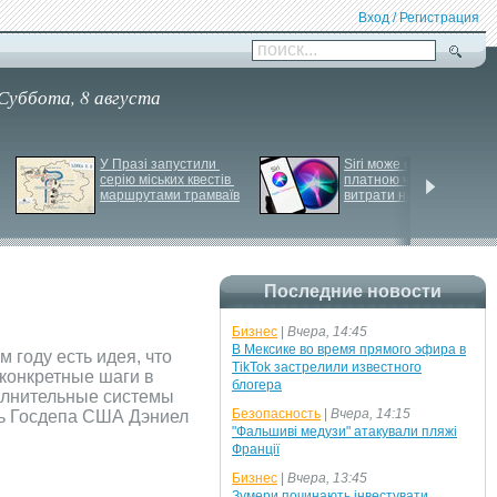
Вход / Регистрация
поиск...
Суббота, 8 августа
У Празі запустили 
Siri може стати 
серію міських квестів 
платною через високі 
маршрутами трамваїв
витрати на роботу ІІ
Последние новости
Бизнес
|
Вчера, 14:45
В Мексике во время прямого эфира в
 году есть идея, что
TikTok застрелили известного
 конкретные шаги в
блогера
полнительные системы
Безопасность
|
Вчера, 14:15
ель Госдепа США Дэниел
"Фальшиві медузи" атакували пляжі
Франції
Бизнес
|
Вчера, 13:45
Зумери починають інвестувати