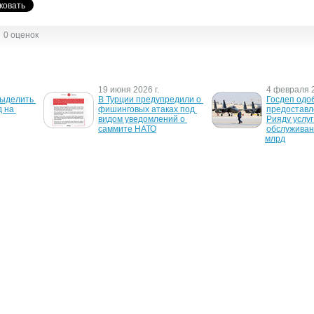
0 оценок
19 июня 2026 г.
4 февраля 2
ыделить 
В Турции предупредили о 
Госдеп одоб
 на 
фишинговых атаках под 
предоставл
видом уведомлений о 
Рияду услуг 
саммите НАТО
обслуживани
млрд
8 ноября 2022 г.
3 ноября 20
икувати 
США видят следующим 
Госдеп США
 РФ
генсеком НАТО Христю 
$47,6 млн н
Фриланд
специалисто
разминиро