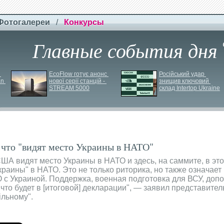
Фотогалереи
/
Конкурсы
Главные события дня
EcoFlow готує анонс 
Російський удар 
n 
нової серії станцій - 
знищив ключовий 
STREAM 5000
склад Intertop Ukraine
 что "видят место Украины в НАТО"
А видят место Украины в НАТО и здесь, на саммите, в этом
краины" в НАТО. Это не только риторика, но также означает
 с Украиной. Поддержка, военная подготовка для ВСУ, до
 что будет в [итоговой] декларации", — заявил представит
ільному".