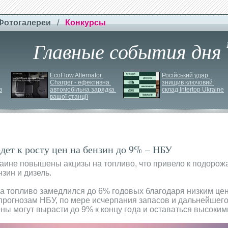
Фотогалереи
/
Конкурсы
Главные события дня
EcoFlow Alternator 
Російський удар 
Charger - ефективна 
знищив ключовий 
в
автомобільна зарядка 
склад Intertop Ukraine
вашої станції
ет к росту цен на бензин до 9% – НБУ
краине повышены акцизы на топливо, что привело к подорож
зин и дизель.
на топливо замедлился до 6% годовых благодаря низким це
 прогнозам НБУ, по мере исчерпания запасов и дальнейшег
ны могут вырасти до 9% к концу года и оставаться высокими