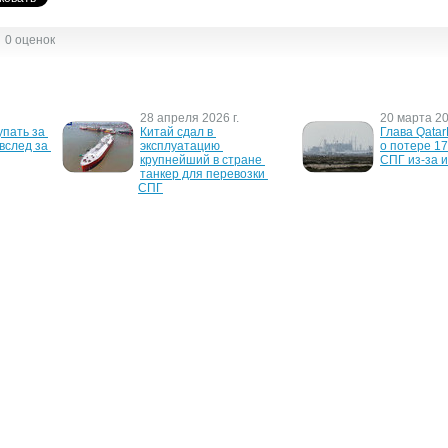
0 оценок
28 апреля 2026 г.
20 марта 20
пать за 
Китай сдал в 
Глава Qatar
вслед за 
эксплуатацию 
о потере 1
крупнейший в стране 
СПГ из-за и
танкер для перевозки 
СПГ
2 мая 2022 г.
25 июля 201
ить под 
Цены на топливо могут 
Клиенты Пр
— Минфин
вырасти до 50 грн/л.
могут покуп
WOG в Прив
скидками