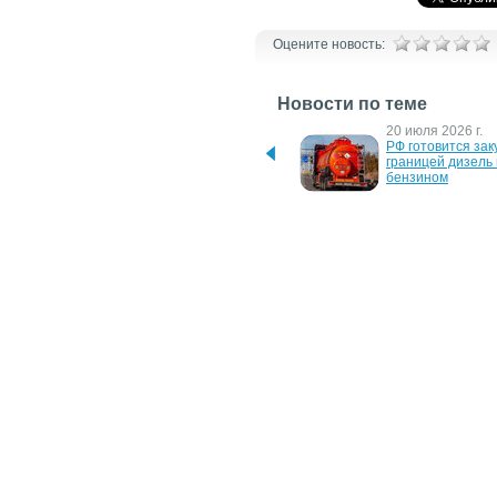
Оцените новость:
Новости по теме
4 августа 2026 г.
20 июля 2026 г.
Бельгия стала зависимой 
РФ готовится заку
от газа из РФ из-за войны 
границей дизель 
на Ближнем Востоке
бензином
5 июня 2024 г.
19 апреля 2024 г.
Рада в первом чтении 
Бензин будет сто
проголосовала за 
60 грн за литр, 
повышение акцизов на 
горючее