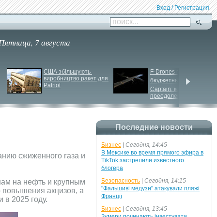
Вход / Регистрация
поиск...
Пятница, 7 августа
США збільшують 
F-
Drones представила 
виробництво ракет для 
бюджетный дрон F-
Patriot
Сaptain, который 
преодолевает 100 км
Последние новости
Бизнес
|
Сегодня, 14:45
В Мексике во время прямого эфира в
анию сжиженного газа и
TikTok застрелили известного
блогера
Безопасность
|
Сегодня, 14:15
нам на нефть и крупным
"Фальшиві медузи" атакували пляжі
о повышения акцизов, а
Франції
 в 2025 году.
Бизнес
|
Сегодня, 13:45
Зумери починають інвестувати