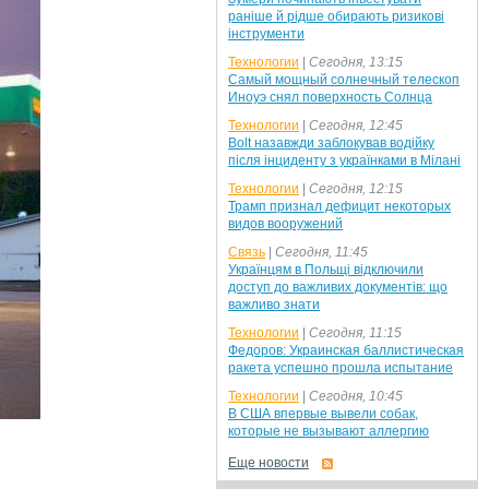
раніше й рідше обирають ризикові
інструменти
Технологии
|
Сегодня, 13:15
Самый мощный солнечный телескоп
Иноуэ снял поверхность Солнца
Технологии
|
Сегодня, 12:45
Bolt назавжди заблокував водійку
після інциденту з українками в Мілані
Технологии
|
Сегодня, 12:15
Трамп признал дефицит некоторых
видов вооружений
Связь
|
Сегодня, 11:45
Українцям в Польщі відключили
доступ до важливих документів: що
важливо знати
Технологии
|
Сегодня, 11:15
Федоров: Украинская баллистическая
ракета успешно прошла испытание
Технологии
|
Сегодня, 10:45
В США впервые вывели собак,
которые не вызывают аллергию
Еще новости