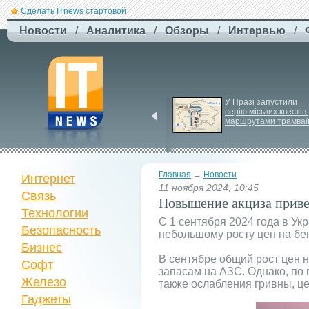
Сделать ITnews стартовой
Новости
/
Аналитика
/
Обзоры
/
Интервью
/
EcoFlow готує анонс 
У Празі запустили 
нової серії станцій - 
серію міських квестів 
STREAM 5000
маршрутами трамваї
Главная
→
Новости
Интернет
11 ноября 2024, 10:45
Связь
Повышение акциза привед
Технологии
С 1 сентября 2024 года в У
Безопасность
небольшому росту цен на бен
Бизнес
В сентябре общий рост цен 
Софт
запасам на АЗС. Однако, по
Железо
также ослабления гривны, це
Гаджеты