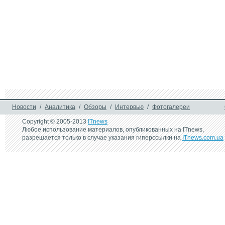
Новости
/
Аналитика
/
Обзоры
/
Интервью
/
Фотогалереи
Copyright © 2005-2013
ITnews
Любое использование материалов, опубликованных на ITnews,
разрешается только в случае указания гиперссылки на
ITnews.com.ua