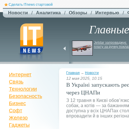
Сделать ITnews стартовой
Новости
/
Аналитика
/
Обзоры
/
Интервью
/
Главны
EcoFlow Alternator 
Jetstar запроваджує 
Charger - ефективна 
плату за ручну покла
автомобільна зарядка 
вашої станції
Главная
→
Новости
Интернет
12 мая 2025, 10:15
Связь
В Україні запускають ре
Технологии
через ЦНАПи
Безопасность
З 12 травня в Києві обов’язк
Бизнес
собак, а котів — за бажанням
Софт
доступна у всіх ЦНАПах столи
впровадити й в інших регіона
Железо
Гаджеты