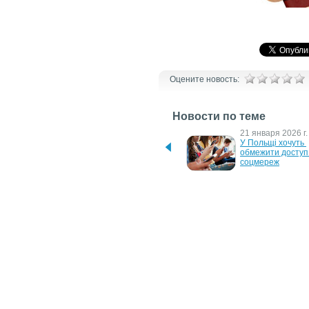
Оцените новость:
Новости по теме
30 апреля 2026 г.
21 января 2026 г.
Ryanair оновлює правила 
У Польщі хочуть 
реєстрації пасажирів
обмежити доступ 
соцмереж
30 июля 2025 г.
18 июля 2025 г.
Bitchat - месенджер, який 
Як реєструють авт
працює без інтернету
різних країнах
4 октября 2024 г.
19 июня 2024 г.
У Польщі обов'язково 
В Україні зростуть
реєструватимуть 
виплати з 
домашніх тварин
автострахування