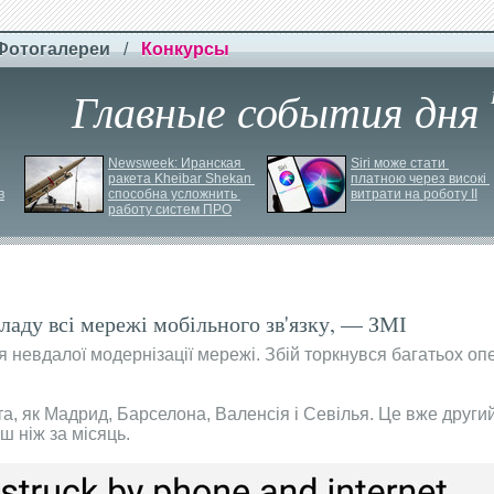
Фотогалереи
/
Конкурсы
Главные события дня
Newsweek: Иранская 
Siri може стати 
ракета Kheibar Shekan 
платною через високі 
в
способна усложнить 
витрати на роботу ІІ
работу систем ПРО
 ладу всі мережі мобільного зв'язку, — ЗМІ
 невдалої модернізації мережі. Збій торкнувся багатьох оп
а, як Мадрид, Барселона, Валенсія і Севілья. Це вже другий
ш ніж за місяць.