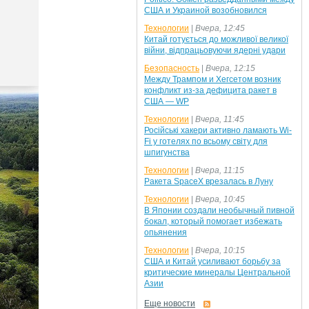
США и Украиной возобновился
Технологии
|
Вчера, 12:45
Китай готується до можливої великої
війни, відпрацьовуючи ядерні удари
Безопасность
|
Вчера, 12:15
Между Трампом и Хегсетом возник
конфликт из-за дефицита ракет в
США — WP
Технологии
|
Вчера, 11:45
Російські хакери активно ламають Wi-
Fi у готелях по всьому світу для
шпигунства
Технологии
|
Вчера, 11:15
Ракета SpaceX врезалась в Луну
Технологии
|
Вчера, 10:45
В Японии создали необычный пивной
бокал, который помогает избежать
опьянения
Технологии
|
Вчера, 10:15
США и Китай усиливают борьбу за
критические минералы Центральной
Азии
Еще новости