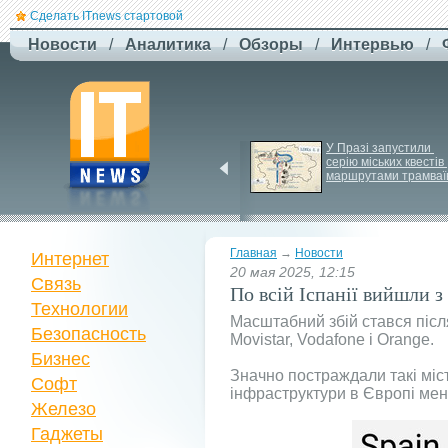
Сделать ITnews стартовой
Новости
/
Аналитика
/
Обзоры
/
Интервью
/
Російський удар 
У Празі запустили 
знищив ключовий 
серію міських квестів 
склад Intertop Ukraine
маршрутами трамваї
Главная
→
Новости
Интернет
20 мая 2025, 12:15
Связь
По всій Іспанії вийшли з
Технологии
Масштабний збій стався після
Безопасность
Movistar, Vodafone і Orange.
Бизнес
Значно постраждали такі міст
Софт
інфраструктури в Європі мен
Железо
Гаджеты