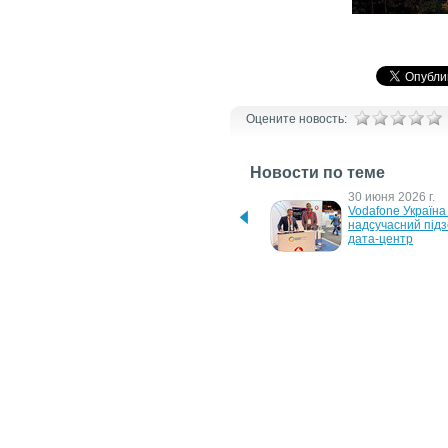
Оцените новость:
Новости по теме
1 июля 2026 г.
30 июня 2026 г.
Японія запускає 
Vodafone Україна 
масштабний дроновий 
надсучасний підз
союз з Україною
дата-центр
25 августа 2025 г.
7 мая 2024 г.
Росія зводить у 
У Міноборони Вел
Калінінграді гігантський 
Британії стався 
антенний комплекс для 
масштабний витік
стеження за НАТО
через кібератаку