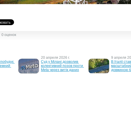
0 оценок
20 апреля 2026 г.
9 апреля 20
побудує 
Суд у Мілані дозволив 
В Італії став
емний 
колективний позов проти 
масштабний 
Meta через витік даних
довжиною б
6 марта 2024 г.
14 июня 202
икої 
Павло Дуров 
Україна не 
прокоментував 
вводити в бі
 даних 
масштабний збій 
Challenger і
Facebook і Instagram
BILD