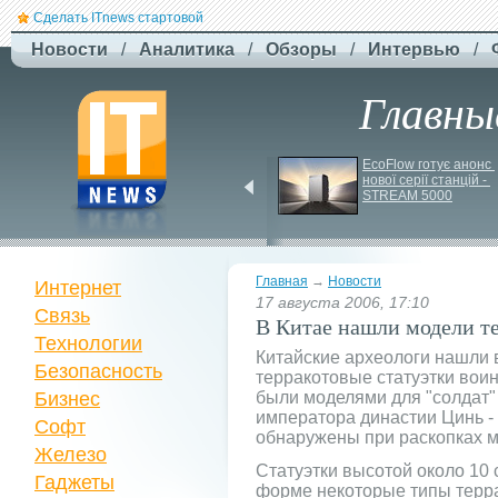
Сделать ITnews стартовой
Новости
/
Аналитика
/
Обзоры
/
Интервью
/
Главны
Siri може стати 
EcoFlow готує анонс 
платною через високі 
нової серії станцій - 
витрати на роботу ІІ
STREAM 5000
Главная
→
Новости
Интернет
17 августа 2006, 17:10
Связь
В Китае нашли модели т
Технологии
Китайские археологи нашли 
Безопасность
терракотовые статуэтки вои
Бизнес
были моделями для "солдат"
императора династии Цинь -
Софт
обнаружены при раскопках 
Железо
Статуэтки высотой около 10
Гаджеты
форме некоторые типы терр