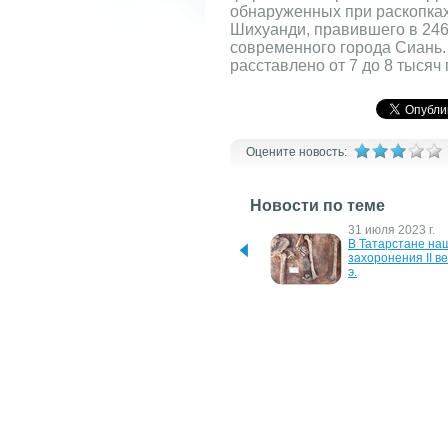
обнаруженных при раскопках
Шихуанди, правившего в 246 
современного города Сиань.
расставлено от 7 до 8 тысяч
Оцените новость:
Новости по теме
2 февраля 2024 г.
31 июля 2023 г.
В Испании задержаны 
В Татарстане наш
белорусы из подпольной 
захоронения II век
автомастерской
э.
4 марта 2021 г.
23 мая 2018 г.
Китай намерен 
Выбор сервисного
превратить утилизацию 
в Киеве по заправ
старых смартфонов в 
картриджей
прибыльный бизнес
11 июня 2007 г.
8 ноября 2006 г.
Венгерские ученые нашли 
В Москве можно з
неизвестную работу 
многоразовый 