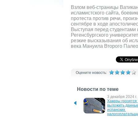
Взлом веб-страницы Ватика
исламистского сайта, боевик
протеста против речи, прои
сентябре в ходе апостоличес
Выступая перед студентами
Регенсбургского университе
резкие высказывания об исл
века Мануила Второго Палео
Оцените новость:
Новости по теме
23 февраля 2026 г.
3 декабря 2024 г.
США хотят свернуть 
Хакеры грозятся 
миссию НАТО в Ираке — 
выложить данные
Politico
испанских 
налогоплательщ
10 января 2024 г.
28 ноября 2023 г.
Украинские хакеры 
Иракский суд при
оставили часть Москвы 
4 членов ИГИЛ к 
без интернета и ТВ
казни за произво