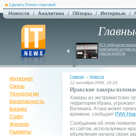
Сделать ITnews стартовой
Новости
/
Аналитика
/
Обзоры
/
Интервью
/
Главны
США снова применили 
ЗСУ здійснили перши
стратегический 
повітряний штурм за 
бомбардировщик B-
1 
участю роботів
для ударов по Ирану
Главная
→
Новости
Интернет
12 октября 2006, 15:25
Связь
Иракские хакеры взлома
Технологии
Хакеры из экстремистских г
Безопасность
территории Ирака, угрожают
Бизнес
Ватикана. Атака может произ
времени, сообщает
РИА Нов
Софт
Cообщение об этом появилось
Железо
из сайтов, используемых ир
Гаджеты
объявления начала своих ак