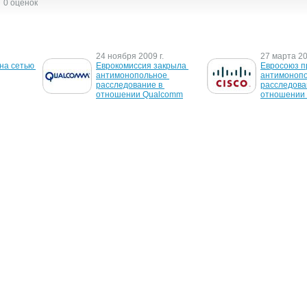
0 оценок
24 ноября 2009 г.
27 марта 20
а сетью 
Еврокомиссия закрыла 
Евросоюз п
антимонопольное 
антимонопо
расследование в 
расследован
отношении Qualcomm
отношении 
18 июля 2006 г.
19 октября 
т штраф 
Штраф не повлияет на 
Спамер зап
Vista
в $37 млн