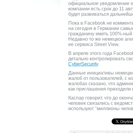
официальное уведомление о 
компании есть срок до 11 ав
будет развиваться дальнейш
Пока в Facebook не коммент
на сегодня в Германии самы
гражданину иметь 100%-ный 
Недавно то же немецкое аге
ее сервиса Street View.
В апреле этого года Facebo
детально контролировать св
CyberSecurity
.
Данные инициативы немецкий
жалоб от пользователей, с к
жалобах сказано, что админ
как приглашения приходили н
Каспар говорит, что до око
человек связались с ведомс
используют "миллионы челов