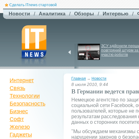
Сделать ITnews стартовой
Новости
/
Аналитика
/
Обзоры
/
Интервью
/
Newsweek: Иранская 
ЗСУ здійснили перши
ракета Kheibar Shekan 
повітряний штурм за 
способна усложнить 
участю роботів
работу систем ПРО
Главная
→
Новости
Интернет
8 июля 2010, 9:44
Связь
В Германии ведется прав
Технологии
Немецкое агентство по защ
Безопасность
социальной сети Facebook, 
Бизнес
пользователей, которые не п
результатам расследования 
Софт
данных о сторонних посетите
Железо
"Мы обсуждаем механизмы с
Гаджеты
нарушении законов о безопас