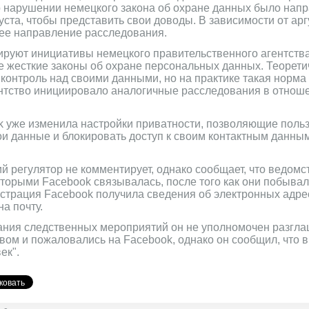
нарушении немецкого закона об охране данных было напра
густа, чтобы представить свои доводы. В зависимости от ар
ее направление расследования.
ируют инициативы немецкого правительственного агентства
е жесткие законы об охране персональных данных. Теорети
контроль над своими данными, но на практике такая норма
нтство инициировало аналогичные расследования в отнош
ok уже изменила настройки приватности, позволяющие поль
ои данные и блокировать доступ к своим контактным данны
 регулятор не комментирует, однако сообщает, что ведомс
оторыми Facebook связывалась, после того как они побывал
истрация Facebook получила сведения об электронных адрес
а почту.
нчания следственных мероприятий он не уполномочен разгла
твом и пожаловались на Facebook, однако он сообщил, что 
ек".