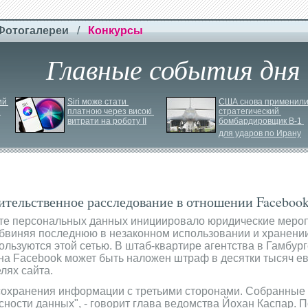
Фотогалереи
/
Конкурсы
Главные события дня
й 
Siri може стати 
США снова применили
платною через високі 
стратегический 
витрати на роботу ІІ
бомбардировщик B-
1 
для ударов по Ирану
ительственное расследование в отношении Faceboo
ите персональных данных инициировало юридические меро
обвиняя последнюю в незаконном использовании и хранен
ользуются этой сетью. В штаб-квартире агентства в Гамбург
на Facebook может быть наложен штраф в десятки тысяч ев
лях сайта.
охранения информации с третьими сторонами. Собранные 
ности данных", - говорит глава ведомства Йохан Каспар. П