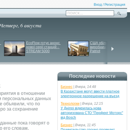
Вход / Регистрация
поиск...
Четверг, 6 августа
 
EcoFlow готує анонс 
США збільшують 
нової серії станцій - 
виробництво ракет для 
STREAM 5000
Patriot
Последние новости
k
Бизнес
|
Вчера, 14:48
В Казахстане могут ввести платное
приятия в отношении
электронное разрешение на въезд
ии персональных данных
е объявили, что по
Технологии
|
Вчера, 12:15
У Дніпрі відкрилась нова
ро за сохранение
авторизована СТО "Перфект Моторс"
від Bosch
данные пока говорят о
Бизнес
|
Вчера, 11:45
о его словам,
Правительство срочно проведет