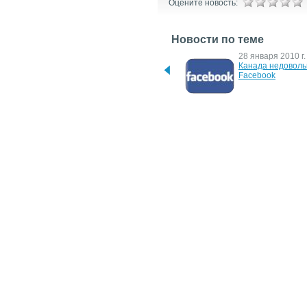
Оцените новость:
Новости по теме
28 октября 2013 г.
28 января 2010 г.
Samsung "влетела" на 
Канада недовольн
$340 тыс. штрафа за 
Facebook
недобросовестную 
рекламу
29 декабря 2007 г.
4 октября 2006 г.
Антимонопольный 
Microsoft оспори
комитет наложил штраф 
Еврокомиссии
на Укртелеком