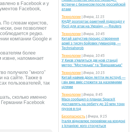
влено в Facebook и у
встречи с бизнесом после российской
гументов Facebook,
атаки
Технологии
|
Вчера, 11:15
КНДР розгортає ракетний підрозділ у
. По словам юристов,
Росії для атак на Україну, — Reuters
чески, они позволяют
 соблюдается редко.
Технологии
|
Вчера, 10:45
ении компании Google и
Китай запустив процес створення
армії з тисяч бойових гуманоїдів, —
Techniahqrob
зователям более
Технологии
|
Вчера, 10:45
м извне, напоминает
У Києві з'являться дві нові станції
метро: "Мостицька" та "Варшавська"
тво получило "много"
Технологии
|
Вчера, 10:15
и на сайте. Также в
Китай навчив дрон летіти як яструб —
і він вже вміє стежити за наземними
ах пользователей, так
цілями
Технологии
|
Вчера, 9:45
шать, сколько именно
Маск сообщил о планах SpaceX
в Германии Facebook
доставлять на орбиту до 10 млн тонн
грузов в год
Безопасность
|
Вчера, 9:15
Італія відновлює перевірки на кордоні
з Іспанією: кого стосується