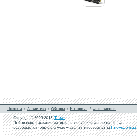
накопителей - 970 EVO 
Plus
30 марта 2017 г.
22 сентября 2016 
Transcend представляет 
Samsung предста
быстрый твердотельный 
новые емкие SSD
накопитель M.2 с PCIe 
накопители 960 P
NVMe
EVO
6 июня 2016 г.
4 октября 2014 г.
Samsung объявляет о 
Samsung начал м
старте продаж 
производство 3,
твердотельных 
накопителей (SSD) на 
территории
24 июля 2013 г.
Samsung представляет 
новые твердотельные 
накопители
Новости
/
Аналитика
/
Обзоры
/
Интервью
/
Фотогалереи
Copyright © 2005-2013
ITnews
Любое использование материалов, опубликованных на ITnews,
разрешается только в случае указания гиперссылки на
ITnews.com.ua