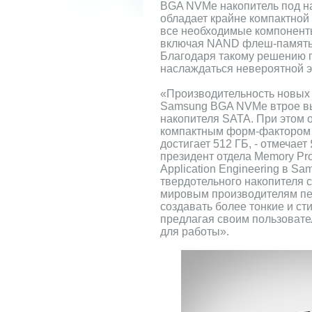
BGA NVMe накопитель под 
обладает крайне компактной 
все необходимые компонент
включая NAND флеш-память,
Благодаря такому решению п
наслаждаться невероятной 
«Производительность новых
Samsung BGA NVMe втрое вы
накопителя SATA. При этом 
компактным форм-фактором н
достигает 512 ГБ, - отмечает
президент отдела Memory Pro
Application Engineering в Sa
твердотельного накопителя 
мировым производителям п
создавать более тонкие и ст
предлагая своим пользоват
для работы».