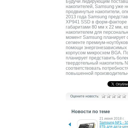
Будучи лидирующим постав
накопителей, Samsung уже н
продвинутые накопители, о
2013 года Samsung представ
XP941 SSD в форм-факторе М.
габаритами 80 мм х 22 мм, 
накопителем для персональ
момент Samsung планирует с
сегменте премиум-ноутбуко
помощи энергонезависимых 
корпусом микросхем BGA. По
планирует представить боле
твердотельный накопитель N
соответствовать потребност
повышенной производительно
Оцените новость:
Новости по теме
25 января 2019 г.
21 июня 2018 г.
Samsung представляет 
Samsung NF1 - SS
новую серию NVMe SSD-
8ТБ для дата-це