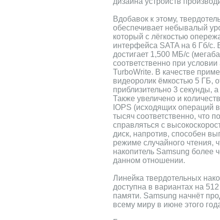
дизайна устройств производ
Вдобавок к этому, твердоте
обеспечивает небывалый уро
который с лёгкостью опереж
интерфейса SATA на 6 Гб/с. 
достигает 1,500 МБ/c (мегаба
соответственно при условии
TurboWrite. В качестве прим
видеоролик ёмкостью 5 ГБ, о
приблизительно 3 секунды, а 
Также увеличено и количест
IOPS (исходящих операций в 
тысяч соответственно, что п
справляться с высокоскоро
диск, напротив, способен вы
режиме случайного чтения, 
накопитель Samsung более ч
данном отношении.
Линейка твердотельных нак
доступна в вариантах на 512
памяти. Samsung начнёт про
всему миру в июне этого год