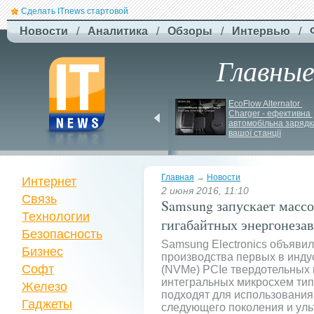
Сделать ITnews стартовой
Новости
/
Аналитика
/
Обзоры
/
Интервью
/
Главны
Siri може стати 
EcoFlow Alternator 
платною через високі 
Charger - ефективна 
витрати на роботу ІІ
автомобільна зарядка
вашої станції
Главная
→
Новости
Интернет
2 июня 2016, 11:10
Связь
Samsung запускает массо
Технологии
гигабайтных энергонез
Безопасность
Samsung Electronics объявил
Бизнес
производства первых в инд
Софт
(NVMe) PCIe твердотельных 
интегральных микросхем типа 
Железо
подходят для использования
Гаджеты
следующего поколения и уль