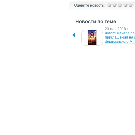
Оцените новость:
Новости по теме
30 июля 2018 г.
23 мая 2018 г.
На презентацию Meizu 16 
Xiaomi начала ра
и 16 Plus журналисты 
приглашения на а
получали приглашение с 
флагманского Mi 
шампунем
6 ноября 2017 г.
30 октября 2017 г
Рендерное фото 
2 ноября будет 
безрамочного смартфона 
представлен нов
Xiaomi Redmi 5 Plus
смартфон Xiaomi 
любителей селф
15 июня 2017 г.
20 сентября 2016 
Motorola готовит анонс 
Xiaomi приглашае
нового смартфона на 27 
мероприятие на 2
июня
сентября
18 августа 2014 г.
Компания Asus готовит 
масштабную пресс-
конференцию на 3 
сентября