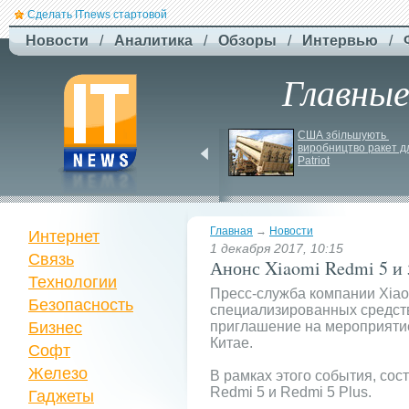
Сделать ITnews стартовой
Новости
/
Аналитика
/
Обзоры
/
Интервью
/
Главны
F-
Drones представила 
США збільшують 
виробництво ракет дл
бюджетный дрон F-
Patriot
Сaptain, который 
преодолевает 100 км
Главная
→
Новости
Интернет
1 декабря 2017, 10:15
Связь
Анонс Xiaomi Redmi 5 и 
Технологии
Пресс-служба компании Xiao
Безопасность
специализированных средст
Бизнес
приглашение на мероприятие
Китае.
Софт
Железо
В рамках этого события, сос
Redmi 5 и Redmi 5 Plus.
Гаджеты