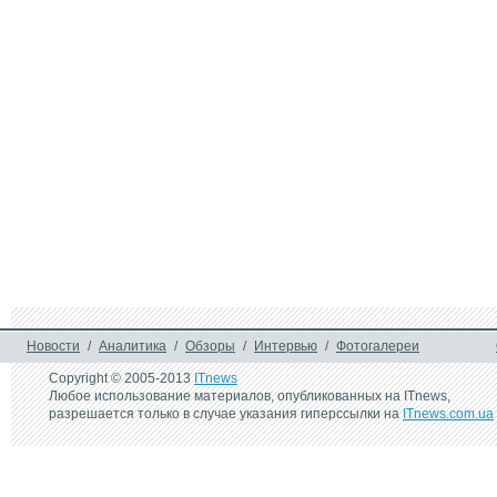
11 марта 2021 г.
22 октября 2015 г
Porsche представила 
Chevrolet Bolt EV 
электрический универсал-
усовершенствова
внедорожник Taycan Cross 
благодаря партне
Turismo
GM и LG
30 сентября 2009 г.
8 января 2008 г.
Ebay и GM сворачивают 
General Motors от
интернет-продажи 
сайт о собственн
автомобилей
будущем
20 ноября 2006 г.
GM готов к альянсу с Ford
Новости
/
Аналитика
/
Обзоры
/
Интервью
/
Фотогалереи
Copyright © 2005-2013
ITnews
Любое использование материалов, опубликованных на ITnews,
разрешается только в случае указания гиперссылки на
ITnews.com.ua