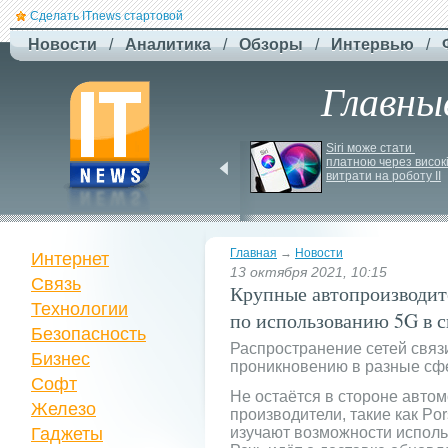
Сделать ITnews стартовой
Новости
/
Аналитика
/
Обзоры
/
Интервью
/
Главны
Російський удар 
Siri може стати 
знищив ключовий 
платною через високі
склад Intertop Ukraine
витрати на роботу ІІ
Главная
→
Новости
Интернет
13 октября 2021, 10:15
Связь
Крупные автопроизводи
Технологии
по использованию 5G в с
Безопасность
Распространение сетей связ
Бизнес
проникновению в разные сф
Софт
Не остаётся в стороне авто
Железо
производители, такие как Pors
Гаджеты
изучают возможности исполь