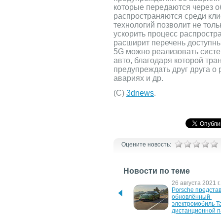
которые передаются через о
распространяются среди кли
технологий позволит не толь
ускорить процесс распростр
расширит перечень доступны
5G можно реализовать сист
авто, благодаря которой тра
предупреждать друг друга о 
авариях и др.
(С)
3dnews
.
Оцените новость:
Новости по теме
19 февраля 2026 г.
26 августа 2021 г.
Импорт премиум-авто в 
Porsche представ
Украину в 2025 году 
обновлённый 
сократился в 3,2 раза
электромобиль Ta
дистанционной п