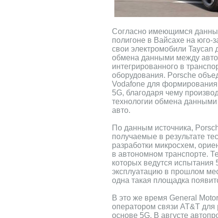
Согласно имеющимся данным
полигоне в Вайсахе на юго-
свои электромобили Taycan 
обмена данными между авто,
интегрированного в транспо
оборудования. Porsche объе
Vodafone для формирования
5G, благодаря чему произво
технологии обмена данными 
авто.
По данным источника, Porsc
получаемые в результате те
разработки микросхем, орие
в автономном транспорте. Т
которых ведутся испытания 
эксплуатацию в прошлом мес
одна такая площадка появит
В это же время General Moto
оператором связи AT&T для 
основе 5G. В августе автопр